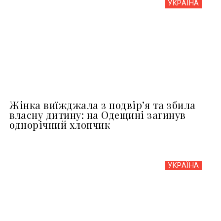
УКРАЇНА
Жінка виїжджала з подвір’я та збила
власну дитину: на Одещині загинув
однорічний хлопчик
УКРАЇНА