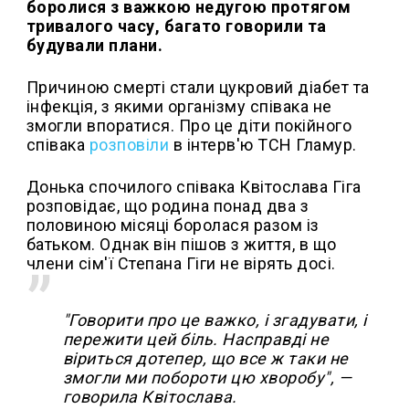
боролися з важкою недугою протягом
тривалого часу, багато говорили та
будували плани.
Причиною смерті стали цукровий діабет та
інфекція, з якими організму співака не
змогли впоратися. Про це діти покійного
співака
розповіли
в інтерв'ю ТСН Гламур.
Донька спочилого співака Квітослава Гіга
розповідає, що родина понад два з
половиною місяці боролася разом із
батьком. Однак він пішов з життя, в що
члени сім'ї Степана Гіги не вірять досі.
"Говорити про це важко, і згадувати, і
пережити цей біль. Насправді не
віриться дотепер, що все ж таки не
змогли ми побороти цю хворобу", —
говорила Квітослава.