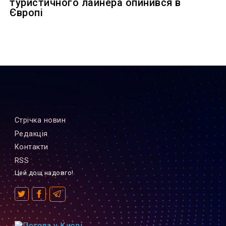
туристичного лайнера опинився в
Європі
Стрiчка новин
Редакцiя
Контакти
RSS
Цей дощ надовго!