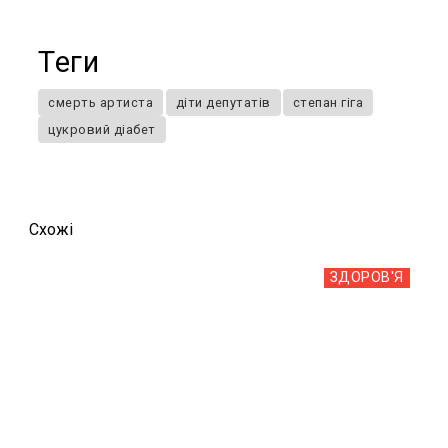
Теги
смерть артиста
діти депутатів
степан гіга
цукровий діабет
Схожi
ЗДОРОВ'Я