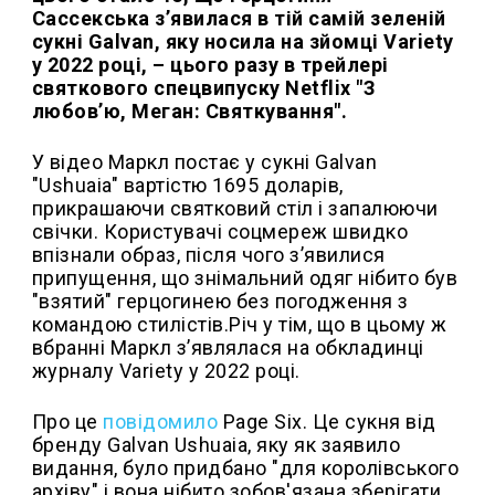
Сассекська з’явилася в тій самій зеленій
сукні Galvan, яку носила на зйомці Variety
у 2022 році, – цього разу в трейлері
святкового спецвипуску Netflix "З
любов’ю, Меган: Святкування".
У відео Маркл постає у сукні Galvan
"Ushuaia" вартістю 1695 доларів,
прикрашаючи святковий стіл і запалюючи
свічки. Користувачі соцмереж швидко
впізнали образ, після чого з’явилися
припущення, що знімальний одяг нібито був
"взятий" герцогинею без погодження з
командою стилістів.Річ у тім, що в цьому ж
вбранні Маркл з’являлася на обкладинці
журналу Variety у 2022 році.
Про це
повідомило
Рage Six. Це сукня від
бренду Galvan Ushuaia, яку як заявило
видання, було придбано "для королівського
архіву" і вона нібито зобов'язана зберігати