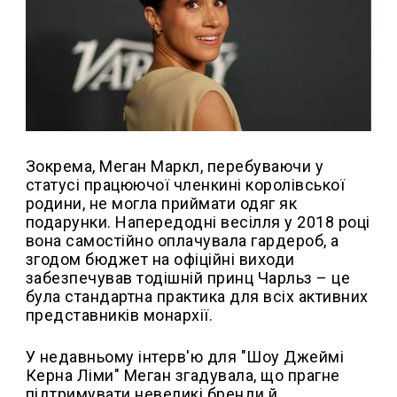
Зокрема, Меган Маркл, перебуваючи у
статусі працюючої членкині королівської
родини, не могла приймати одяг як
подарунки. Напередодні весілля у 2018 році
вона самостійно оплачувала гардероб, а
згодом бюджет на офіційні виходи
забезпечував тодішній принц Чарльз – це
була стандартна практика для всіх активних
представників монархії.
У недавньому інтерв'ю для "Шоу Джеймі
Керна Ліми" Меган згадувала, що прагне
підтримувати невеликі бренди й