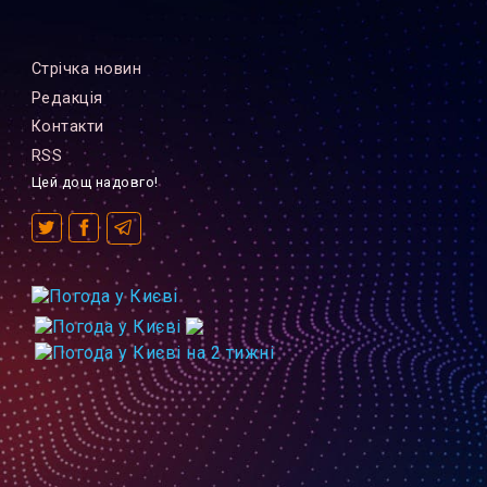
Стрiчка новин
Редакцiя
Контакти
RSS
Цей дощ надовго!