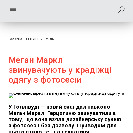
Головна
›
ГЕНДЕР
›
Стиль
Меган Маркл
звинувачують у крадіжці
одягу з фотосесій
У Голлівуді — новий скандал навколо
Меган Маркл. Герцогиню звинуватили в
тому, що вона взяла дизайнерську сукню
з фотосесії без дозволу. Приводом для
цього стало те, що герцогиня