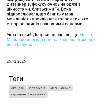
дизайнерів, фокусуючись на одязі з
цінностями, близькими їй. Вона
підкреслювала, що бачить у моді
можливість посилювати голоси тих, хто
створює одяг із важливими сенсами.
Український Дощ писав раніше, що
Меган
Маркл розлютила принца Гаррі жартом про
його бабусю
26.12.2025
Теги
скандал
фотосесія
Меган Маркл
герцогиня Сассекська