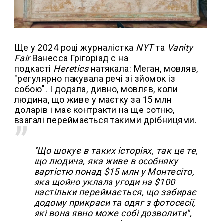
Ще у 2024 році журналістка
NYT
та
Vanity
Fair
Ванесса Грігоріадіс на
подкасті
Heretics
натякала: Меган, мовляв,
"регулярно пакувала речі зі зйомок із
собою". І додала, дивно, мовляв, коли
людина, що живе у маєтку за 15 млн
доларів і має контракти на ще сотню,
взагалі переймається такими дрібницями.
"Що шокує в таких історіях, так це те,
що людина, яка живе в особняку
вартістю понад $15 млн у Монтесіто,
яка щойно уклала угоди на $100
настільки переймається, що забирає
додому прикраси та одяг з фотосесії,
які вона явно може собі дозволити",