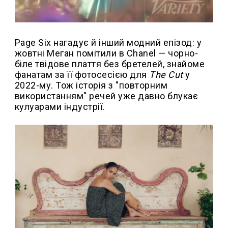
Page Six нагадує й інший модний епізод: у
жовтні Меган помітили в Chanel — чорно-
біле твідове плаття без бретелей, знайоме
фанатам за її фотосесією для
The Cut
у
2022-му. Тож історія з "повторним
використанням" речей уже давно блукає
кулуарами індустрії.