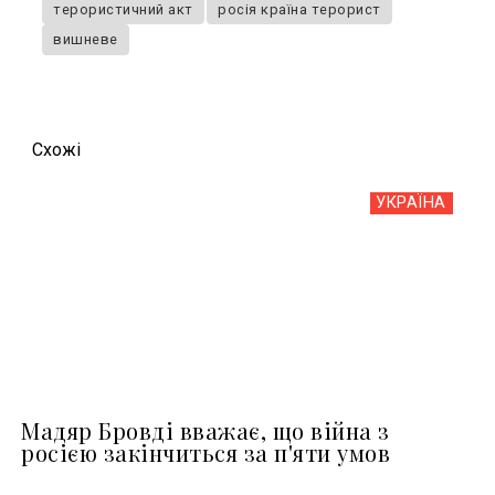
терористичний акт
росія країна терорист
вишневе
Схожi
УКРАЇНА
Мадяр Бровді вважає, що війна з
росією закінчиться за п'яти умов