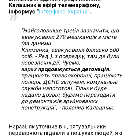
Калашник в ефірі телемарафону,
інформує "
Інтерфакс-Україна
".
"Найголовніше треба зазначити, що
евакуювали 279 мешканців з міста
(за даними
Клименка, евакуювали близько 500
осіб. - Ред.), з осередку, там де були
небезпечні дії. Чуємо,
зараз
продовжується детонація
:
працюють правоохоронці, працюють
поліція, ДСНС залучені, комунальні
служби напоготові. Тільки буде
надано дозвіл, будемо переходити
до демонтажів зруйнованих
конструкцій", - пояснив Калашник
.
Наразі, як уточнив він, рятувальники
перевіряють підвали в пошуках людей, які