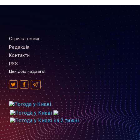
Стрiчка новин
Редакцiя
Контакти
RSS
Цей дощ надовго!