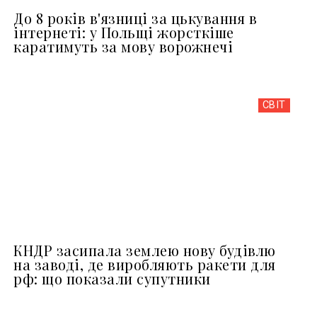
До 8 років в'язниці за цькування в
інтернеті: у Польщі жорсткіше
каратимуть за мову ворожнечі
СВІТ
КНДР засипала землею нову будівлю
на заводі, де виробляють ракети для
рф: що показали супутники