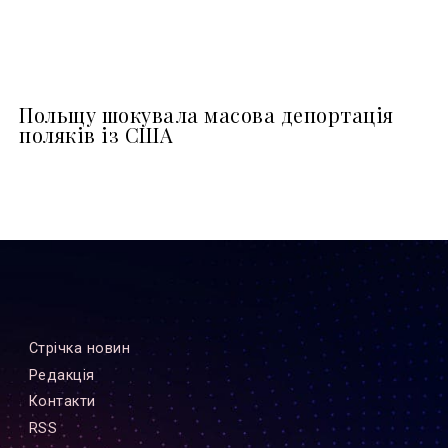
Польщу шокувала масова депортація
поляків із США
Стрiчка новин
Редакцiя
Контакти
RSS