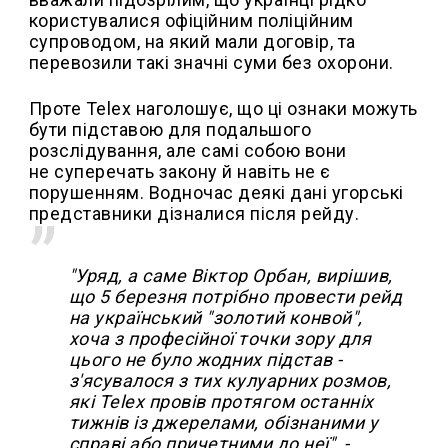
користувалися офіційним поліційним
супроводом, на який мали договір, та
перевозили такі значні суми без охорони.
Проте Telex наголошує, що ці ознаки можуть
бути підставою для подальшого
розслідування, але самі собою вони
не суперечать закону й навіть не є
порушенням. Водночас деякі дані угорські
представники дізналися після рейду.
"Уряд, а саме Віктор Орбан, вирішив,
що 5 березня потрібно провести рейд
на український "золотий конвой",
хоча з професійної точки зору для
цього не було жодних підстав -
з'ясувалося з тих кулуарних розмов,
які Telex провів протягом останніх
тижнів із джерелами, обізнаними у
справі або причетними до неї", -