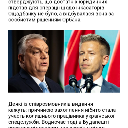
стверджують, що достатніх юридичних
підстав для операції щодо інкасаторів
Ощадбанку не було, а відбувалася вона за
особистим рішенням Орбана.
Деякі із співрозмовників видання
кажуть: причиною захоплення нібито стала
участь колишнього працівника української
спецслужби. Водночас тоді в Будапешті
вважали підозрілим, що українці рідко