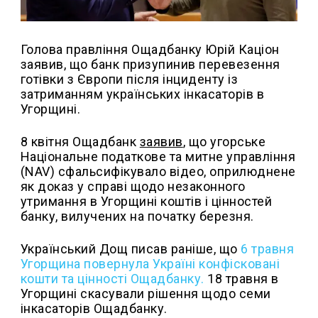
Голова правління Ощадбанку Юрій Каціон
заявив, що банк призупинив перевезення
готівки з Європи після інциденту із
затриманням українських інкасаторів в
Угорщині.
8 квітня Ощадбанк
заявив
, що угорське
Національне податкове та митне управління
(NAV) сфальсифікувало відео, оприлюднене
як доказ у справі щодо незаконного
утримання в Угорщині коштів і цінностей
банку, вилучених на початку березня.
Український Дощ писав раніше, що
6 травня
Угорщина повернула Україні конфісковані
кошти та цінності Ощадбанку.
18 травня в
Угорщині скасували рішення щодо семи
інкасаторів Ощадбанку.