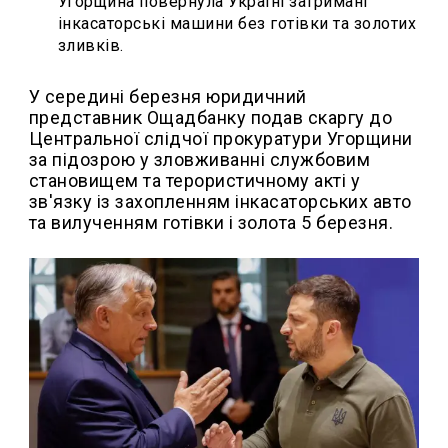
Угорщина повернула Україні затримані
інкасаторські машини без готівки та золотих
зливків.
У середині березня юридичний
представник Ощадбанку подав скаргу до
Центральної слідчої прокуратури Угорщини
за підозрою у зловживанні службовим
становищем та терористичному акті у
зв'язку із захопленням інкасаторських авто
та вилученням готівки і золота 5 березня.