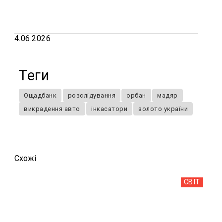
4.06.2026
Теги
Ощадбанк
розслідування
орбан
мадяр
викрадення авто
інкасатори
золото україни
Схожi
СВІТ