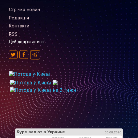
Стрiчка новин
Редакцiя
Контакти
RSS
Цей дощ надовго!