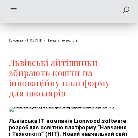
Головна
›
НОВИНИ
›
Наука і технології
Львівські айтішники
збирають кошти на
інноваційну платформу
для школярів
Львівська ІТ-компанія Lionwood.software
розробляє освітню платформу “Навчання
і Технології” (НІТ). Новий навчальний с
айт