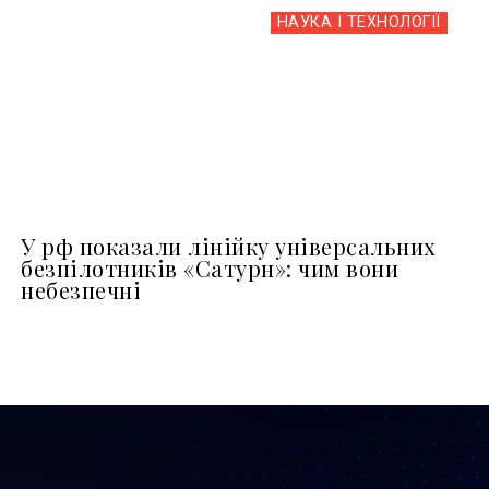
НАУКА І ТЕХНОЛОГІЇ
У рф показали лінійку універсальних
безпілотників «Сатурн»: чим вони
небезпечні