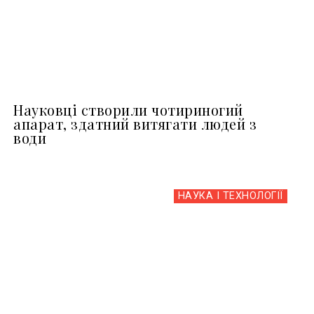
Науковці створили чотириногий
апарат, здатний витягати людей з
води
НАУКА І ТЕХНОЛОГІЇ