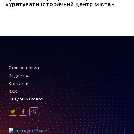
«урятувати історичний центр міста»
Стрiчка новин
Редакцiя
Контакти
RSS
Цей дощ надовго!