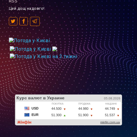
RSS
Цей дощ надовго!