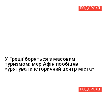
ПОДОРОЖІ
У Греції боряться з масовим
туризмом: мер Афін пообіцяв
«урятувати історичний центр міста»
ПОДОРОЖІ