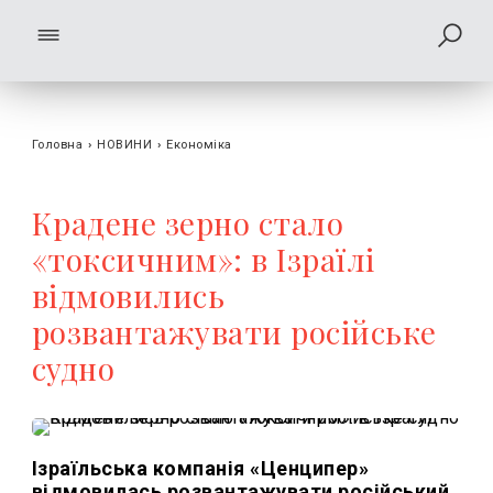
Головна
›
НОВИНИ
›
Економіка
Крадене зерно стало
«токсичним»: в Ізраїлі
відмовились
розвантажувати російське
судно
Ізраїльська компанія «Ценципер»
відмовилась розвантажувати російський