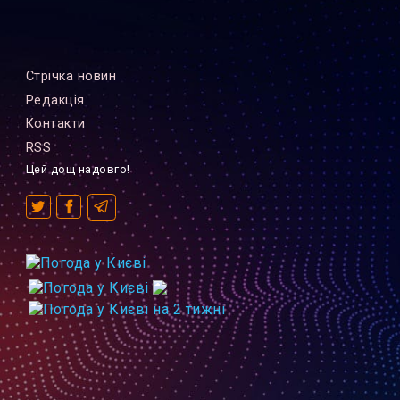
Стрiчка новин
Редакцiя
Контакти
RSS
Цей дощ надовго!