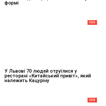
формі
ЇЖА
У Львові 70 людей отруїлися у
ресторані «Китайський привіт», який
належить Кацуріну
ЇЖА