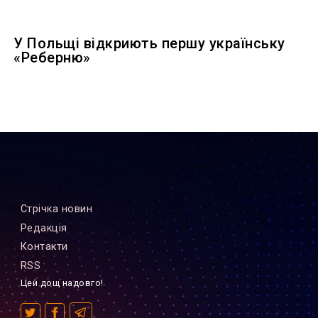
У Польщі відкриють першу українську
«Реберню»
Стрiчка новин
Редакцiя
Контакти
RSS
Цей дощ надовго!