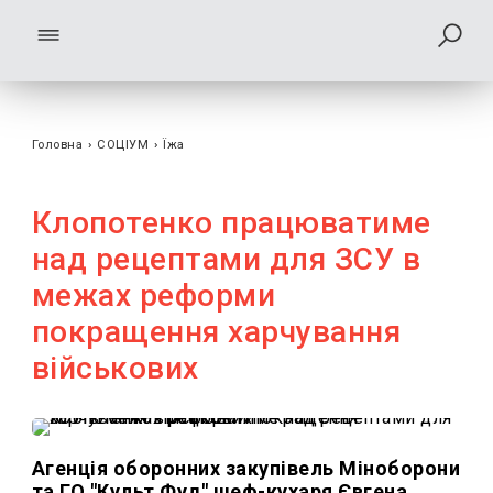
Головна
›
СОЦІУМ
›
Їжа
Клопотенко працюватиме
над рецептами для ЗСУ в
межах реформи
покращення харчування
військових
Агенція оборонних закупівель Міноборони
та ГО "Культ Фуд" шеф-кухаря Євгена