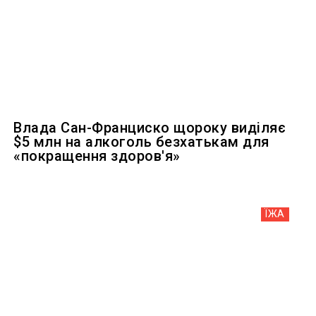
Влада Сан-Франциско щороку виділяє
$5 млн на алкоголь безхатькам для
«покращення здоров'я»
ЇЖА