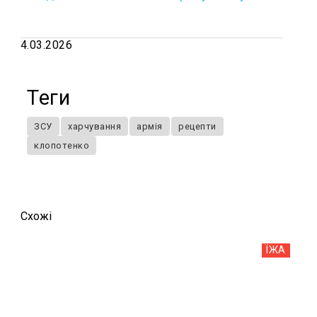
4.03.2026
Теги
ЗСУ
харчування
армія
рецепти
клопотенко
Схожi
ЇЖА