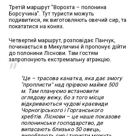
Третій маршрут "Ворохта – полонина
Борсучина". Тут туристи можуть
подивитися, як виготовляють овечий сир, та
покататися на конях.
Четвертий маршрут, розповідає Панчук,
починається в Микуличині й пропонує дійти
до полонини Ліснови. Там гостям
запропонують екстремальну атракцію.
"Це – трасова канатка, яка дає змогу
"проплисти" над прірвою майже 500
м. Там плануємо встановити
оглядову вежу, бо з того місця
відкриваються чудові краєвиди
Чорногірського і Горганського
хребтів. Ліснови – це наше показове
полонинське господарство, де
випасають близько 50 овець,
виробляють сир і туристи можуть