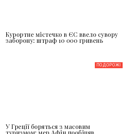
Курортне містечко в ЄС ввело сувору
заборону: штраф 10 000 гривень
ПОДОРОЖІ
У Греції боряться з масовим
туризмом: мер Афін пообіцяв