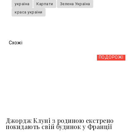
україна
Карпати
Зелена Україна
краса україни
Схожi
ПОДОРОЖІ
Джордж Клуні з родиною екстрено
покидають свій будинок у Франції