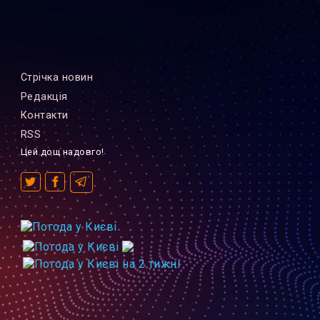
Стрiчка новин
Редакцiя
Контакти
RSS
Цей дощ надовго!