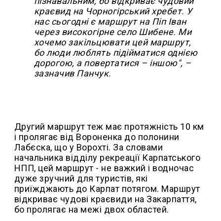
пізнавальним, бо відкриває чудовий
краєвид на Чорногірський хребет. У
нас сьогодні є маршрут на Піп Іван
через високогірне село Шибене. Ми
хочемо закільцювати цей маршрут,
бо люди люблять підійматися однією
дорогою, а повертатися – іншою", –
зазначив Панчук.
Другий маршрут теж має протяжність 10 км
і пролягає від Вороненка до полонини
Лабєска, що у Ворохті. За словами
начальника відділу рекреації Карпатського
НПП, цей маршрут - не важкий і водночас
дуже зручний для туристів, які
приїжджають до Карпат потягом. Маршрут
відкриває чудові краєвиди на Закарпаття,
бо пролягає на межі двох областей.