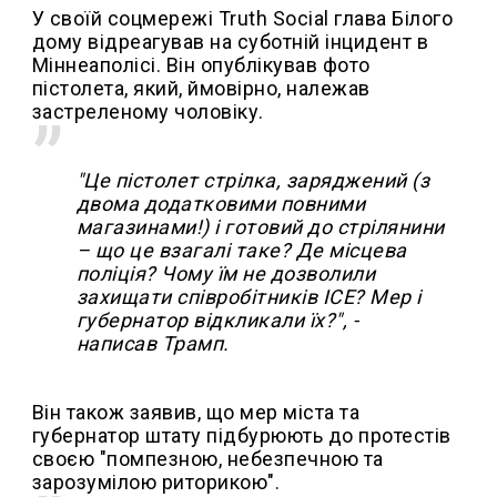
У своїй соцмережі Truth Social глава Білого
дому відреагував на суботній інцидент в
Міннеаполісі. Він опублікував фото
пістолета, який, ймовірно, належав
застреленому чоловіку.
"Це пістолет стрілка, заряджений (з
двома додатковими повними
магазинами!) і готовий до стрілянини
– що це взагалі таке? Де місцева
поліція? Чому їм не дозволили
захищати співробітників ICE? Мер і
губернатор відкликали їх?", -
написав Трамп.
Він також заявив, що мер міста та
губернатор штату підбурюють до протестів
своєю "помпезною, небезпечною та
зарозумілою риторикою".