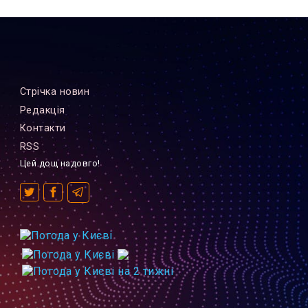
Стрiчка новин
Редакцiя
Контакти
RSS
Цей дощ надовго!