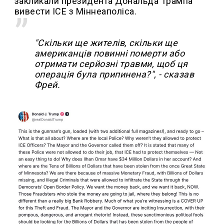
закликали президента Дональда Трампа
вивести ICE з Міннеаполіса.
"Скільки ще жителів, скільки ще
американців повинні померти або
отримати серйозні травми, щоб ця
операція була припинена?", - сказав
Фрей.