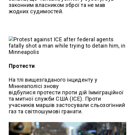
законним власником зброї та не мав
жодних судимостей.
Протести
На тлі вищезгаданого інциденту у
Міннеаполісі знову
відбулися протести проти дій Імміграційної
та митної служби США (ICE). Проти
учасників маршів застосували сльозогінний
газ та світлошумові гранати.