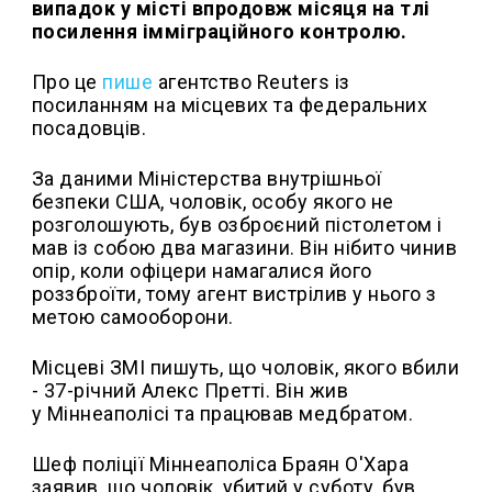
випадок у місті впродовж місяця на тлі
посилення імміграційного контролю.
Про це
пише
агентство Reuters із
посиланням на місцевих та федеральних
посадовців.
За даними Міністерства внутрішньої
безпеки США, чоловік, особу якого не
розголошують, був озброєний пістолетом і
мав із собою два магазини. Він нібито чинив
опір, коли офіцери намагалися його
роззброїти, тому агент вистрілив у нього з
метою самооборони.
Місцеві ЗМІ пишуть, що чоловік, якого вбили
- 37-річний Алекс Претті. Він жив
у Міннеаполісі та працював медбратом.
Шеф поліції Міннеаполіса Браян О'Хара
заявив, що чоловік, убитий у суботу, був