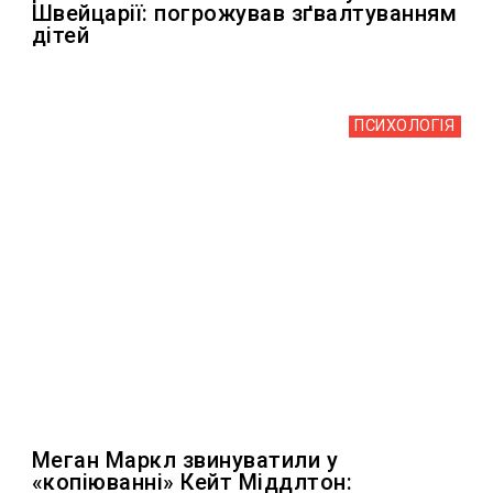
Швейцарії: погрожував зґвалтуванням
дітей
ПСИХОЛОГІЯ
Меган Маркл звинуватили у
«копіюванні» Кейт Міддлтон: