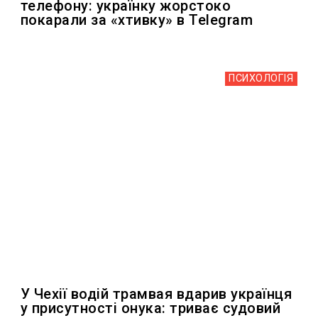
телефону: українку жорстоко
покарали за «хтивку» в Telegram
ПСИХОЛОГІЯ
У Чехії водій трамвая вдарив українця
у присутності онука: триває судовий