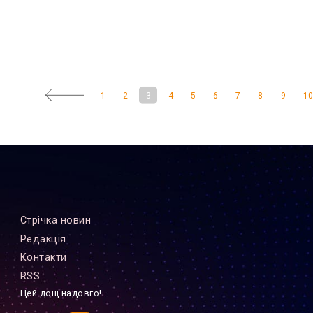
1
2
3
4
5
6
7
8
9
1
Стрiчка новин
Редакцiя
Контакти
RSS
Цей дощ надовго!