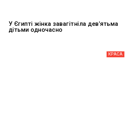
У Єгипті жінка завагітніла дев'ятьма
дітьми одночасно
КРАСА