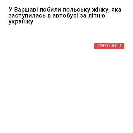
У Варшаві побили польську жінку, яка
заступилась в автобусі за літню
українку
ПСИХОЛОГІЯ