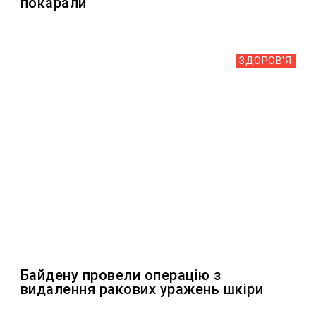
покарали
ЗДОРОВ'Я
Байдену провели операцію з
видалення ракових уражень шкіри