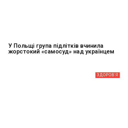
У Польщі група підлітків вчинила
жорстокий «самосуд» над українцем
ЗДОРОВ'Я