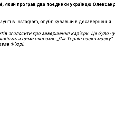
і, який програв два поєдинки українцю Олексан
аунті в Instagram, опублікувавши відеозвернення.
хотів оголосити про завершення карʼєри. Це було ч
акінчити цими словами: „Дік Терпін носив маску“.
азав Фʼюрі.