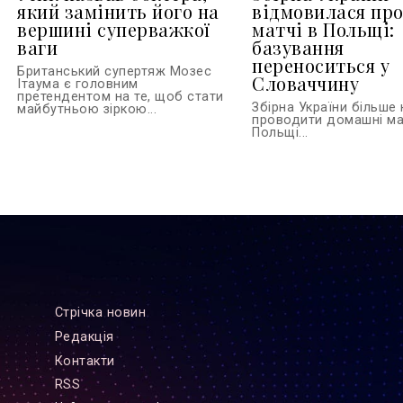
який замінить його на
відмовилася пр
вершині суперважкої
матчі в Польщі:
ваги
базування
переноситься у
Британський супертяж Мозес
Словаччину
Ітаума є головним
претендентом на те, щоб стати
Збірна України більше
майбутньою зіркою...
проводити домашні ма
Польщі...
Стрiчка новин
Редакцiя
Контакти
RSS