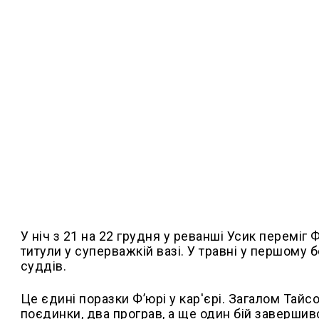
У ніч з 21 на 22 грудня у реванші Усик переміг
титули у суперважкій вазі. У травні у першому
суддів.
Це єдині поразки Ф’юрі у кар'єрі. Загалом Тайсо
поєдинки, два програв, а ще один бій завершив