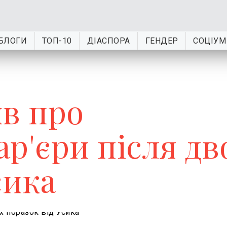
БЛОГИ
ТОП-10
ДІАСПОРА
ГЕНДЕР
СОЦІУМ
ив про
р'єри після дв
сика