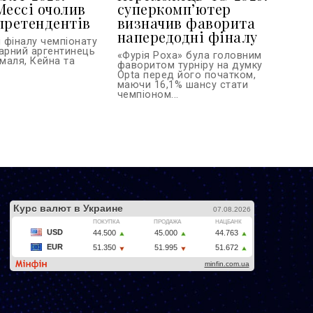
Мессі очолив
суперкомп’ютер
претендентів
визначив фаворита
напередодні фіналу
 фіналу чемпіонату
дарний аргентинець
«Фурія Роха» була головним
маля, Кейна та
фаворитом турніру на думку
Opta перед його початком,
маючи 16,1% шансу стати
чемпіоном...