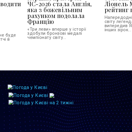
оводити
ЧС-2026 стала Англія,
Ліонель 
яка з божевільним
рейтинг 
рахунком подолала
Напередодні
Францію
світу леген
випередив Я
«Три леви» вперше у історії
інших зірок...
здобули бронзові медалі
 не буде
чемпіонату світу...
тчі в