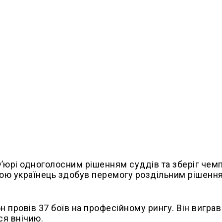
 Ф’юрі одноголосним рішенням суддів та зберіг чемп
 бою українець здобув перемогу роздільним рішенн
н провів 37 боїв на професійному рингу. Він виграв
ся внічию.