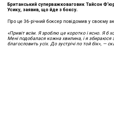
Британський суперважковаговик Тайсон Фʼюр
Усику, заявив, що йде з боксу.
Про це 36-річний боксер повідомив у своєму ак
«Привіт всім. Я зроблю це коротко і ясно. Я б 
Мені подобалася кожна хвилина, і я збираюся з
благословить усіх. До зустрічі по той бік», — ск