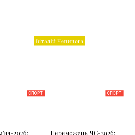
Віталій Чепинога
СПОРТ
СПОРТ
м'яч-2026:
Переможець ЧС-2026: