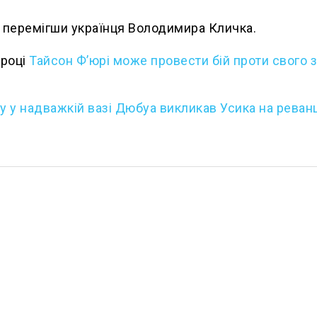
A, перемігши українця Володимира Кличка.
 році
Тайсон Ф’юрі може провести бій проти свого 
ту у надважкій вазі Дюбуа викликав Усика на реван