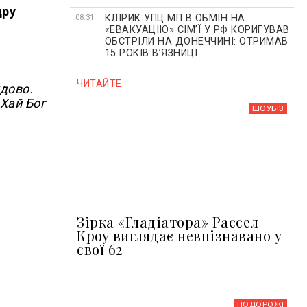
дру
КЛІРИК УПЦ МП В ОБМІН НА
08:31
«ЕВАКУАЦІЮ» СІМʼЇ У РФ КОРИГУВАВ
ОБСТРІЛИ НА ДОНЕЧЧИНІ: ОТРИМАВ
15 РОКІВ ВʼЯЗНИЦІ
ЧИТАЙТЕ
удово.
 Хай Бог
ШОУБIЗ
Зірка «Гладіатора» Рассел
Кроу виглядає невпізнавано у
свої 62
ПОДОРОЖІ