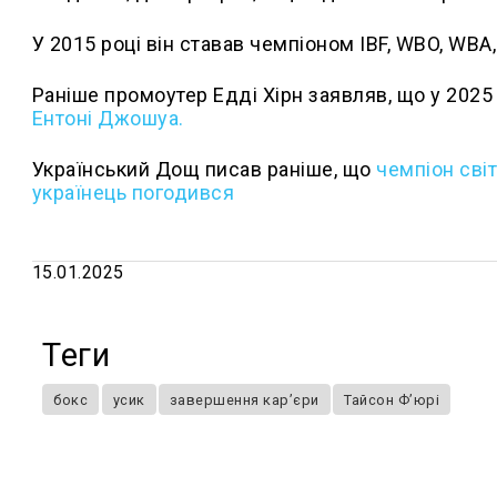
У 2015 році він ставав чемпіоном IBF, WBO, WB
Раніше промоутер Едді Хірн заявляв, що у 2025
Ентоні Джошуа.
Український Дощ писав раніше, що
чемпіон сві
українець погодився
15.01.2025
Теги
бокс
усик
завершення кар’єри
Тайсон Фʼюрі