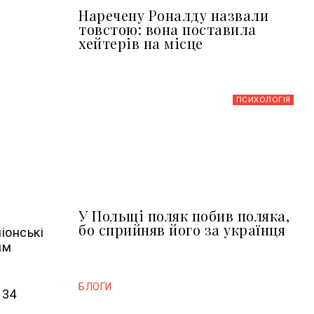
Наречену Роналду назвали
товстою: вона поставила
хейтерів на місце
ПСИХОЛОГІЯ
У Польщі поляк побив поляка,
бо сприйняв його за українця
іонські
ям
БЛОГИ
 34