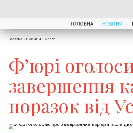
ГОЛОВНА
НОВИНИ
Головна
›
НОВИНИ
›
Спорт
Ф’юрі оголос
завершення ка
поразок від У