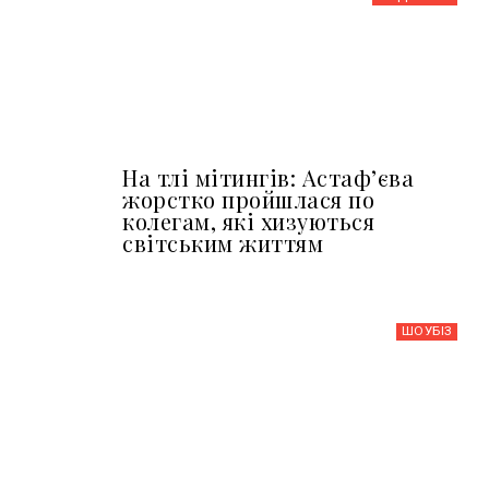
На тлі мітингів: Астафʼєва
жорстко пройшлася по
колегам, які хизуються
світським життям
ШОУБIЗ