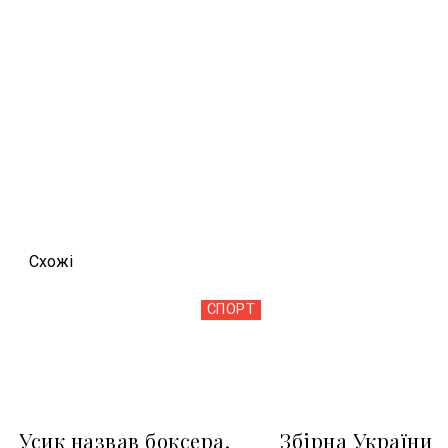
Схожi
СПОРТ
Усик назвав боксера,
Збірна України