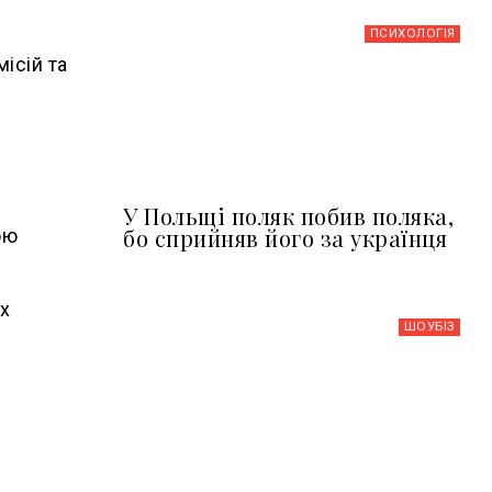
ПСИХОЛОГІЯ
ісій та
У Польщі поляк побив поляка,
бо сприйняв його за українця
ою
их
ШОУБIЗ