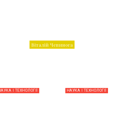
Віталій Чепинога
НАУКА І ТЕХНОЛОГІЇ
НАУКА І ТЕХНОЛОГІЇ