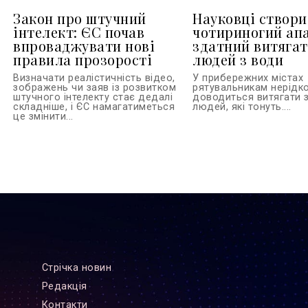
Закон про штучний
Науковці створ
інтелект: ЄС почав
чотириногий ап
впроваджувати нові
здатний витяга
правила прозорості
людей з води
Визначати реалістичність відео,
У прибережних містах
зображень чи заяв із розвитком
рятувальникам нерідк
штучного інтелекту стає дедалі
доводиться витягати 
складніше, і ЄС намагатиметься
людей, які тонуть....
це змінити...
Стрiчка новин
Редакцiя
Контакти