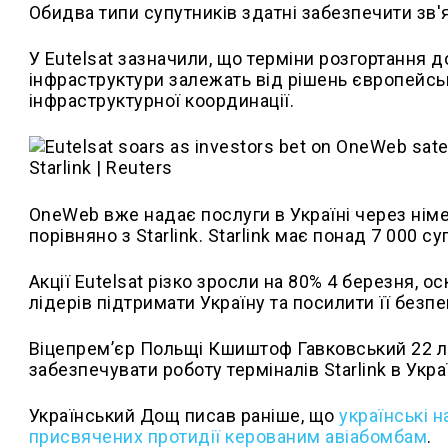
Обидва типи супутників здатні забезпечити зв'я
У Eutelsat зазначили, що терміни розгортання д
інфраструктури залежать від рішень європейськ
інфраструктурної координації.
OneWeb вже надає послуги в Україні через німец
порівняно з Starlink. Starlink має понад 7 000 с
Акції Eutelsat різко зросли на 80% 4 березня, 
лідерів підтримати Україну та посилити її безпе
Віцепрем’єр Польщі Кшиштоф Гавковський 22 л
забезпечувати роботу терміналів Starlink в Украї
Український Дощ писав раніше, що
українські 
присвячених протидії керованим авіабомбам
.