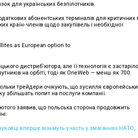
зок для українських безпілотників.
одаткових абонентських терміналів для критичних м
их країн-членів щодо закупівель і необхідної
ького дистриб'ютора, але її технологія є застаріл
упутників на орбіті, тоді як OneWeb — менш як 700.
оскільки трейдери очікують, що зусилля європейськ
ку збільшать попит на послуги компанії.
ютого заявив, що польська сторона продовжить
ні.
науковці вперше візьмуть участь у змаганнях НАТО,