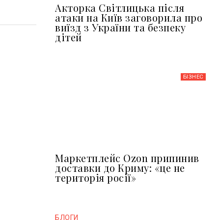
Акторка Світлицька після
атаки на Київ заговорила про
виїзд з України та безпеку
дітей
БІЗНЕС
Маркетплейс Ozon припинив
доставки до Криму: «це не
територія росії»
БЛОГИ