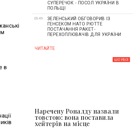
СУПЕРЕЧОК - ПОСОЛ УКРАЇНИ В
ПОЛЬЩІ
ЗЕЛЕНСЬКИЙ ОБГОВОРИВ ІЗ
05:49
ГЕНСЕКОМ НАТО РЮТТЕ
канські
ПОСТАЧАННЯ РАКЕТ-
им
ПЕРЕХОПЛЮВАЧІВ ДЛЯ УКРАЇНИ
ЧИТАЙТЕ
ШОУБIЗ
е в
Наречену Роналду назвали
ації
товстою: вона поставила
ників
хейтерів на місце