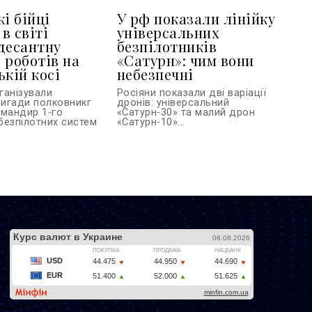
і бійці
У рф показали лінійку
в світі
універсальних
десантну
безпілотників
 роботів на
«Сатурн»: чим вони
ькій косі
небезпечні
ганізували
Росіяни показали дві варіації
игади полковникг
дронів: універсальний
омандир 1-го
«Сатурн-30» та малий дрон
безпілотних систем
«Сатурн-10»...