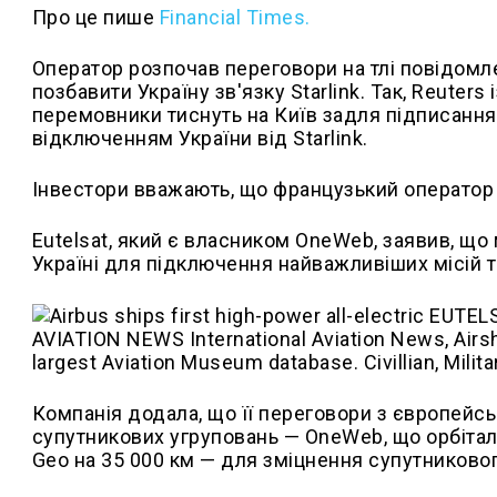
Про це пише
Financial Times.
Оператор розпочав переговори на тлі повідом
позбавити Україну зв'язку Starlink. Так, Reuter
перемовники тиснуть на Київ задля підписанн
відключенням України від Starlink.
Інвестори вважають, що французький оператор 
Eutelsat, який є власником OneWeb, заявив, що
Україні для підключення найважливіших місій т
Компанія додала, що її переговори з європейс
супутникових угруповань — OneWeb, що орбіталь
Geo на 35 000 км — для зміцнення супутникового