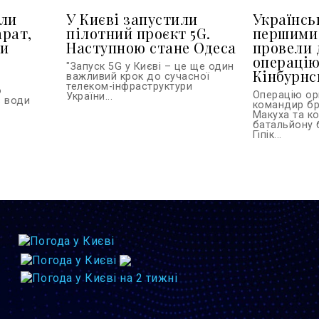
или
У Києві запустили
Українськ
арат,
пілотний проєкт 5G.
першими 
ти
Наступною стане Одеса
провели 
операцію
"Запуск 5G у Києві – це ще один
Кінбурнс
важливий крок до сучасної
телеком-інфраструктури
о
Операцію ор
України...
з води
командир бр
Макуха та к
батальйону 
Гіпік...