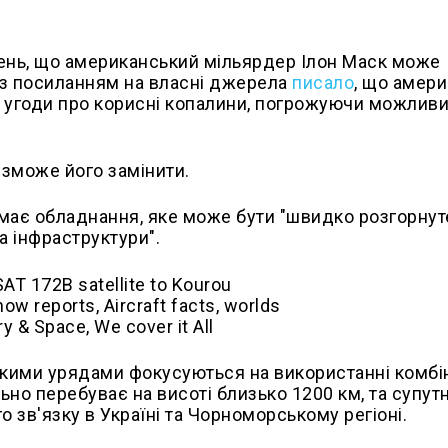
лень, що американський мільярдер Ілон Маск може
s із посиланням на власні джерела
писало
, що амери
я угоди про корисні копалини, погрожуючи можлив
зможе його замінити.
 має обладнання, яке може бути "швидко розгорнут
а інфраструктури".
ькими урядами фокусуються на використанні комбін
но перебуває на висоті близько 1200 км, та супут
 зв'язку в Україні та Чорноморському регіоні.