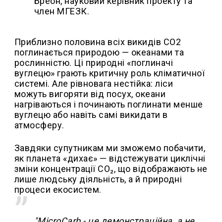
Бреон, науковий керівник проекту та
член МГЕЗК.
Приблизно половина всіх викидів CO2
поглинається природою — океанами та
рослинністю. Ці природні «поглиначі
вуглецю» грають критичну роль кліматичної
системі. Але рівновага нестійка: ліси
можуть вигоряти від посух, океани
нагріваються і починають поглинати менше
вуглецю або навіть самі викидати в
атмосферу.
Завдяки супутникам ми зможемо побачити,
як планета «дихає» — відстежувати циклічні
зміни концентрації CO₂, що відображають не
лише людську діяльність, а й природні
процеси екосистем.
"MicroCarb - це демонстраційна, а не