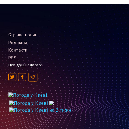
Стрiчка новин
Редакцiя
Контакти
RSS
Цей дощ надовго!