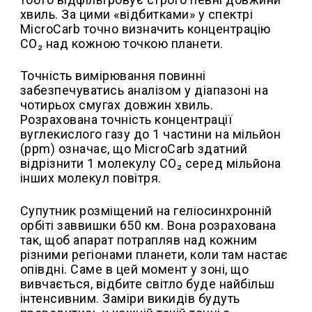
хвиль. За цими «відбитками» у спектрі
MicroCarb точно визначить концентрацію
CO₂ над кожною точкою планети.
Точність вимірювання повинні
забезпечуватись аналізом у діапазоні на
чотирьох смугах довжин хвиль.
Розрахована точність концентрації
вуглекислого газу до 1 частини на мільйон
(ppm) означає, що MicroCarb здатний
відрізнити 1 молекулу CO₂ серед мільйона
інших молекул повітря.
Супутник розміщений на геліосинхронній
орбіті заввишки 650 км. Вона розрахована
так, щоб апарат потрапляв над кожним
різними регіонами планети, коли там настає
опівдні. Саме в цей момент у зоні, що
вивчається, відбите світло буде найбільш
інтенсивним. Заміри викидів будуть