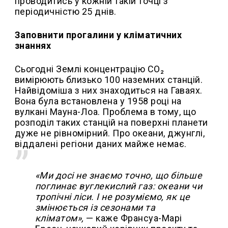
проводитись у кожній такій точці з
періодичністю 25 днів.
Заповнити прогалини у кліматичних
знаннях
Сьогодні Землі концентрацію CO₂
вимірюють близько 100 наземних станцій.
Найвідоміша з них знаходиться на Гаваях.
Вона була встановлена у 1958 році на
вулкані Мауна-Лоа. Проблема в тому, що
розподіл таких станцій на поверхні планети
дуже не рівномірний. Про океани, джунглі,
віддалені регіони даних майже немає.
«Ми досі не знаємо точно, що більше
поглинає вуглекислий газ: океани чи
тропічні ліси. І не розуміємо, як це
змінюється із сезонами та
кліматом»,
— каже Франсуа-Марі