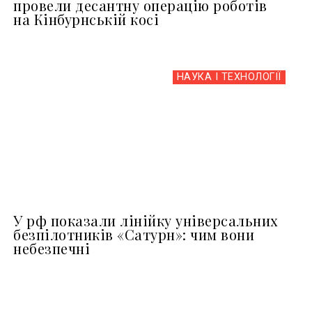
провели десантну операцію роботів
на Кінбурнській косі
НАУКА І ТЕХНОЛОГІЇ
У рф показали лінійку універсальних
безпілотників «Сатурн»: чим вони
небезпечні