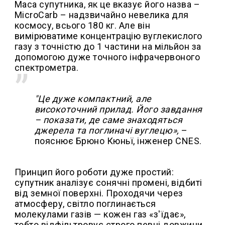
Маса супутника, як це вказує його назва –
MicroCarb – надзвичайно невелика для
космосу, всього 180 кг. Але він
вимірюватиме концентрацію вуглекислого
газу з точністю до 1 частини на мільйон за
допомогою дуже точного інфрачервоного
спектрометра.
"Це дуже компактний, але
високоточний прилад. Його завдання
– показати, де саме знаходяться
джерела та поглиначі вуглецю»,
–
пояснює Брюно Кюньї, інженер CNES.
Принцип його роботи дуже простий:
супутник аналізує сонячні промені, відбиті
від земної поверхні. Проходячи через
атмосферу, світло поглинається
молекулами газів — кожен газ «з'їдає»,
тобто відфільтровує строго певні довжини