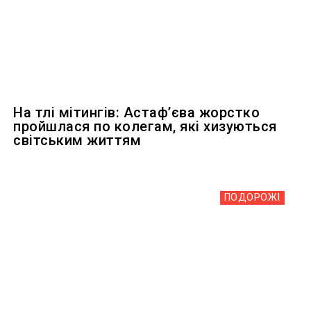
На тлі мітингів: Астафʼєва жорстко
пройшлася по колегам, які хизуються
світським життям
ПОДОРОЖІ