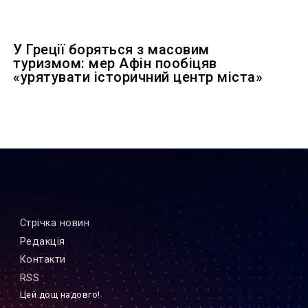
У Греції боряться з масовим
туризмом: мер Афін пообіцяв
«урятувати історичний центр міста»
Стрiчка новин
Редакцiя
Контакти
RSS
Цей дощ надовго!