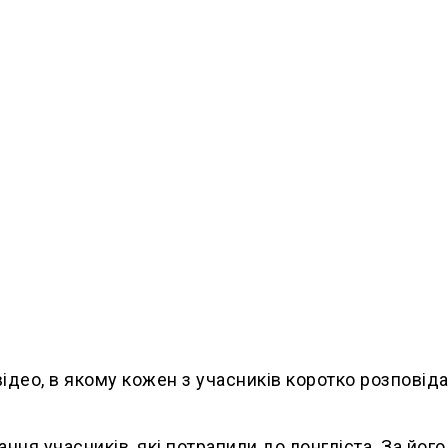
ідео, в якому кожен з учасників коротко розповід
я учасників, які потрапили до лонгліста. За його