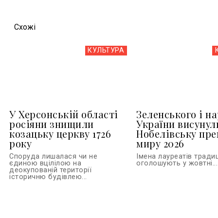
Схожi
КУЛЬТУРА
У Херсонській області
Зеленського і н
росіяни знищили
України висунул
козацьку церкву 1726
Нобелівську пр
року
миру 2026
Споруда лишалася чи не
Імена лауреатів тради
єдиною вцілілою на
оголошують у жовтні...
деокупованій території
історичню будівлею...