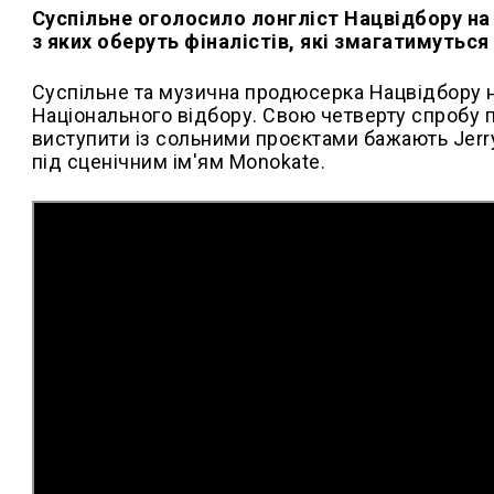
Суспільне оголосило лонгліст Нацвідбору на
з яких оберуть фіналістів, які змагатимуться
Суспільне та музична продюсерка Нацвідбору 
Національного відбору. Свою четверту спробу п
виступити із сольними проєктами бажають Jerry
під сценічним ім'ям Monokate.