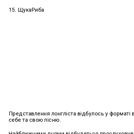
15. ЩукаРиба
Представлення лонгліста відбулось у форматі в
себе та свою пісню.
Найближчими днями відбудеться прослуховуванн