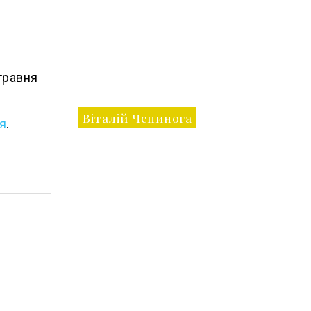
травня
Віталій Чепинога
я
.