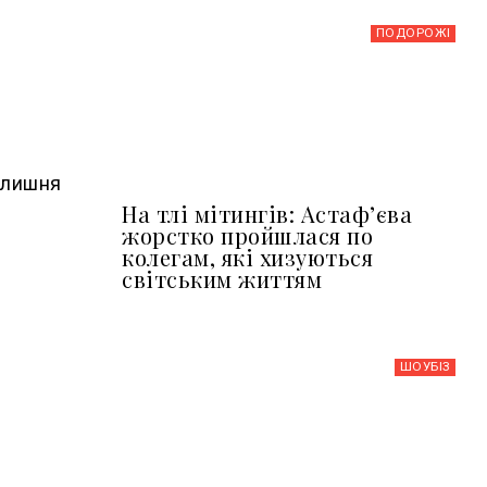
ПОДОРОЖІ
колишня
На тлі мітингів: Астафʼєва
жорстко пройшлася по
колегам, які хизуються
світським життям
ШОУБIЗ