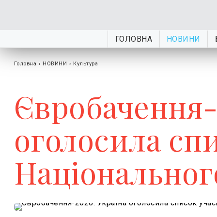
ГОЛОВНА
НОВИНИ
Головна
›
НОВИНИ
›
Культура
Євробачення-
оголосила сп
Національног