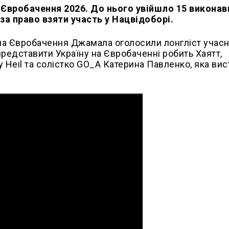
 Євробачення 2026. До нього увійшло 15 виконав
 за право взяти участь у Нацвідоборі.
на Євробачення Джамала оголосили лонгліст учасн
редставити Україну на Євробаченні робить Хаятт,
 Heil та солістко GO_A Катерина Павленко, яка ви