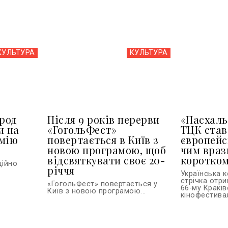
КУЛЬТУРА
КУЛЬТУРА
арод
Після 9 років перерви
«Пасхаль
и на
«ГогольФест»
ТЦК ста
емію
повертається в Київ з
європейс
новою програмою, щоб
чим враз
відсвяткувати своє 20-
коротко
ційно
річчя
Українська 
стрічка отр
«ГогольФест» повертається у
66-му Кракі
Київ з новою програмою...
кінофестивалі