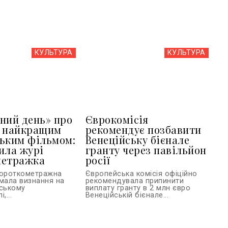
КУЛЬТУРА
КУЛЬТУРА
ний день» про
Єврокомісія
в найкращим
рекомендує позбавити
ьким фільмом:
Венеційську бієнале
ила журі
гранту через павільйон
метражка
росії
короткометражна
Європейська комісія офіційно
имала визнання на
рекомендувала припинити
вському
виплату гранту в 2 млн євро
,...
Венеційській бієнале...