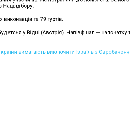
в Нацвідбору.
 виконавців та 79 гуртів.
детсья у Відні (Австрія). Напівфінал — напочатку 
 країни вимагають виключити Ізраїль з Євробаченн