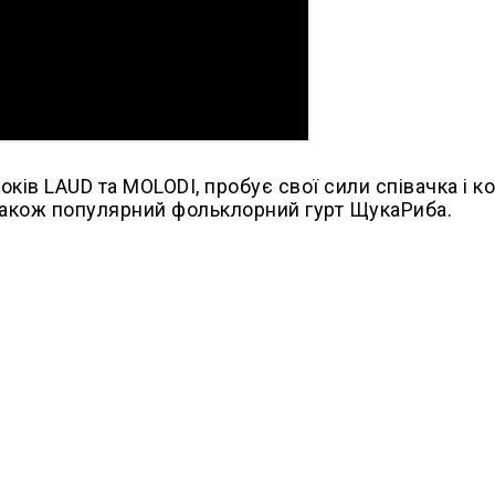
оків LAUD та MOLODI, пробує свої сили співачка і 
також популярний фольклорний гурт ЩукаРиба.