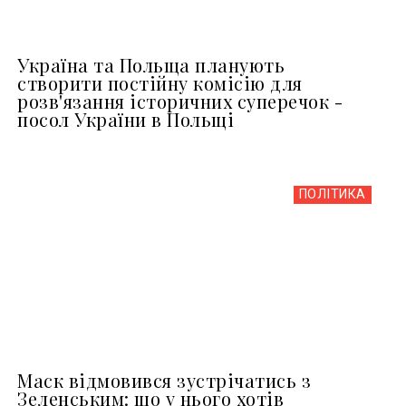
Україна та Польща планують
створити постійну комісію для
розв'язання історичних суперечок -
посол України в Польщі
ПОЛІТИКА
Маск відмовився зустрічатись з
Зеленським: що у нього хотів