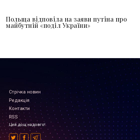
Польща відповіла на заяви путіна про
майбутній «поділ України»
Стрiчка новин
Редакцiя
Контакти
RSS
Цей дощ надовго!