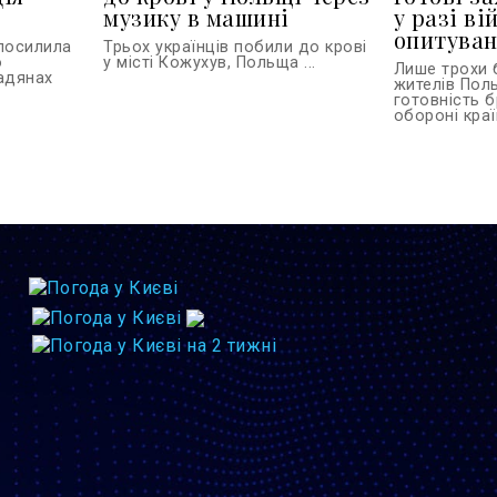
музику в машині
у разі ві
опитува
 посилила
Трьох українців побили до крові
о
у місті Кожухув, Польща ...
Лише трохи 
адянах
жителів Пол
готовність б
обороні країн