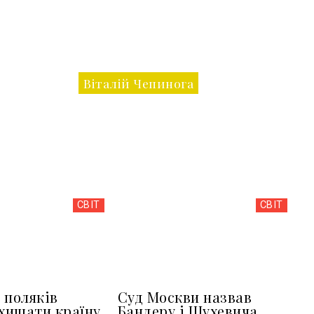
Віталій Чепинога
СВІТ
СВІТ
 поляків
Суд Москви назвав
ахищати країну
Бандеру і Шухевича