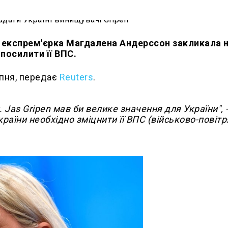
, експрем'єрка Магдалена Андерссон закликала 
 посилити її ВПС.
рпня, передає
Reuters
.
Jas Gripen мав би велике значення для України", 
країни необхідно зміцнити її ВПС (військово-повітр