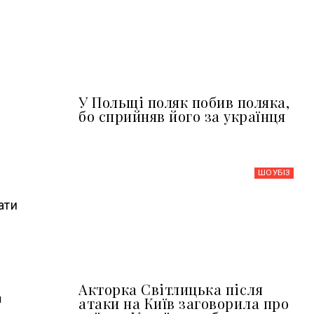
У Польщі поляк побив поляка,
бо сприйняв його за українця
ШОУБIЗ
ати
Акторка Світлицька після
м
атаки на Київ заговорила про