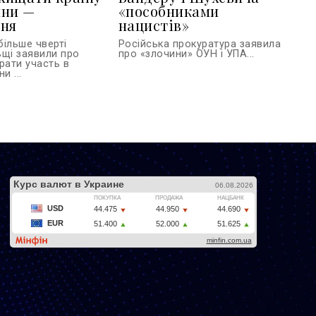
йни —
«пособниками
ння
нацистів»
більше чверті
Російська прокуратура заявила
ьщі заявили про
про «злочини» ОУН і УПА...
рати участь в
и ...