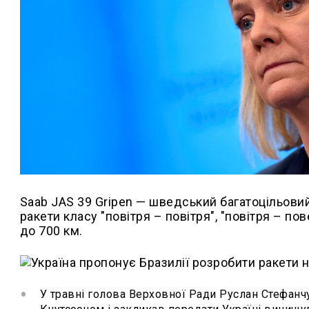
Saab JAS 39 Gripen — шведський багатоцільови
ракети класу "повітря – повітря", "повітря – пов
до 700 км.
У травні голова Верховної Ради Руслан Стефанч