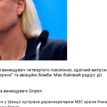
й винищувач четвертого покоління, здатний випуск
ерхня" та авіаційні бомби. Має бойовий радіус дії
ук у Швеції зустрівся держсекретарем МЗС країни Яно