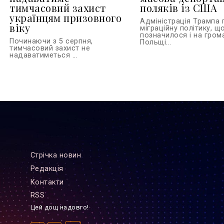
тимчасовий захист
поляків із США
українцям призовного
Адміністрація Трампа
віку
міграційну політику, щ
позначилося і на гром
Починаючи з 5 серпня,
Польщі...
тимчасовий захист не
надаватиметься ...
Стрiчка новин
Редакцiя
Контакти
RSS
Цей дощ надовго!