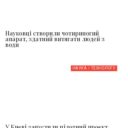
Науковці створили чотириногий
апарат, здатний витягати людей з
води
НАУКА І ТЕХНОЛОГІЇ
У Києві запустили пілотний проєкт