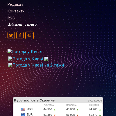
Редакцiя
Контакти
RSS
Цей дощ надовго!