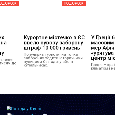
ОДОРОЖІ
ПОДОРОЖІ
их
Курортне містечко в ЄС
У Греції 
 на
ввело сувору заборону:
масовим
штраф 10 000 гривень
мер Афін
му
«урятува
Популярна туристична точка
центр мі
забороняє ходити історичними
селення
вулицями без одягу або в
 тисяч до
Греція – кра
купальниках...
кліматом і н