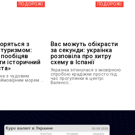
ПОДОРОЖІ
ПОДОРОЖІ
боряться з
Вас можуть обікрасти
 туризмом:
за секунди: українка
 пообіцяв
розповіла про хитру
ти історичний
схему в Іспанії
ста»
Українка зіткнулася з імовірною
спробою крадіжки просто під
їна з чудовим
час прогулянки в центрі
еймовірним морем ...
Валенсії...