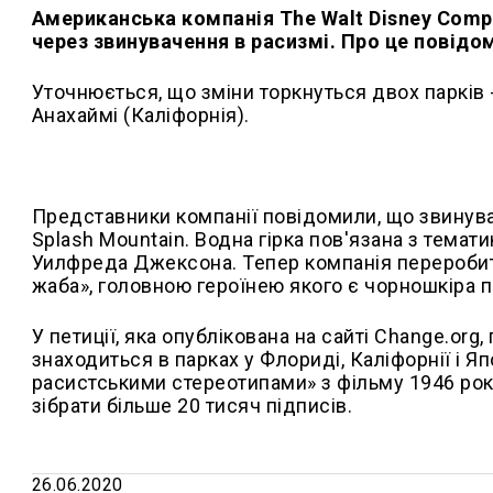
Американська компанія The Walt Disney Compa
через звинувачення в расизмі. Про це повідом
Уточнюється, що зміни торкнуться двох парків -
Анахаймі (Каліфорнія).
Представники компанії повідомили, що звинува
Splash Mountain. Водна гірка пов'язана з темат
Уилфреда Джексона. Тепер компанія переробить
жаба», головною героїнею якого є чорношкіра пр
У петиції, яка опублікована на сайті Change.org
знаходиться в парках у Флориді, Каліфорнії і 
расистськими стереотипами» з фільму 1946 рок
зібрати більше 20 тисяч підписів.
26.06.2020