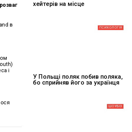
хейтерів на місце
 розваг
and в
ПСИХОЛОГІЯ
ном
outh)
са і
У Польщі поляк побив поляка,
бо сприйняв його за українця
лося
ШОУБIЗ