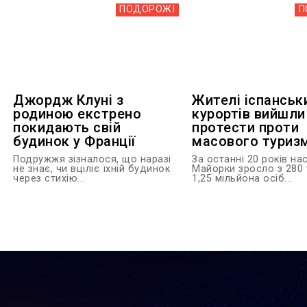
ПОДОРОЖІ
П
Джордж Клуні з
Жителі іспанськ
родиною екстрено
курортів вийшли
покидають свій
протести проти
будинок у Франції
масового туриз
Подружжя зізналося, що наразі
За останні 20 років на
не знає, чи вціліє їхній будинок
Майорки зросло з 280
через стихію...
1,25 мільйона осіб...