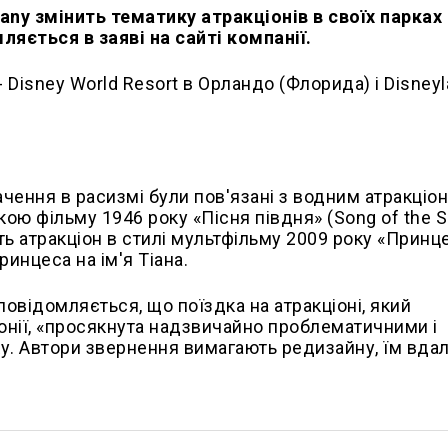
ny змінить тематику атракціонів в своїх парках
ляється в заяві на сайті компанії.
 Disney World Resort в Орландо (Флорида) і Disneyl
чення в расизмі були пов'язані з водним атракціо
икою фільму 1946 року «Пісня півдня» (Song of the S
 атракціон в стилі мультфільму 2009 року «Принце
инцеса на ім'я Тіана.
, повідомляється, що поїздка на атракціоні, який
Японії, «просякнута надзвичайно проблематичними і
у. Автори звернення вимагають редизайну, їм вда