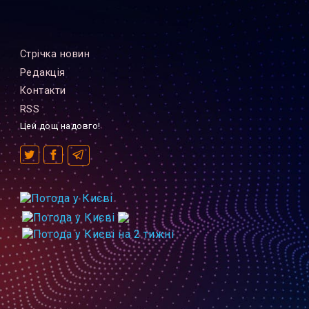
Стрiчка новин
Редакцiя
Контакти
RSS
Цей дощ надовго!