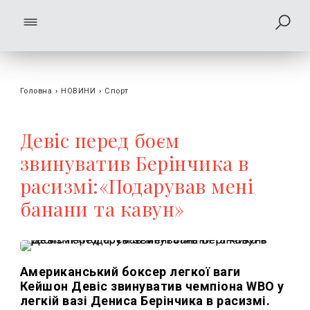
Головна
›
НОВИНИ
›
Спорт
Девіс перед боєм
звинуватив Берінчика в
расизмі:«Подарував мені
банани та кавун»
Американський боксер легкої ваги
Кейшон Девіс звинуватив чемпіона WBO у
легкій вазі Дениса Берінчика в расизмі.