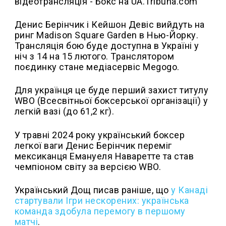
Денис Берінчик і Кейшон Девіс вийдуть на
ринг Madison Square Garden в Нью-Йорку.
Трансляція бою буде доступна в Україні у
ніч з 14 на 15 лютого. Транслятором
поєдинку стане медіасервіс Megogo.
Для українця це буде перший захист титулу
WBO (Всесвітньої боксерської організації) у
легкій вазі (до 61,2 кг).
У травні 2024 року український боксер
легкої ваги Денис Берінчик переміг
мексиканця Емануеля Наваретте та став
чемпіоном світу за версією WBO.
Український Дощ писав раніше, що
у Канаді
стартували Ігри нескорених: українська
команда здобула перемогу в першому
матчі
.