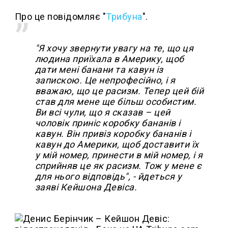
Про це повідомляє "
Трибуна
".
"Я хочу звернути увагу на те, що ця
людина приїхала в Америку, щоб
дати мені банани та кавун із
запискою. Це непрофесійно, і я
вважаю, що це расизм. Тепер цей бій
став для мене ще більш особистим.
Ви всі чули, що я сказав – цей
чоловік приніс коробку бананів і
кавун. Він привіз коробку бананів і
кавун до Америки, щоб доставити їх
у мій номер, принести в мій номер, і я
сприйняв це як расизм. Тож у мене є
для нього відповідь", - йдеться у
заяві Кейшона Девіса.