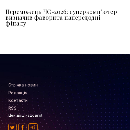
Переможець ЧС-2026: суперкомп’ютер
визначив фаворита напередодні
фіналу
Стрiчка новин
Редакцiя
Контакти
RSS
Цей дощ надовго!