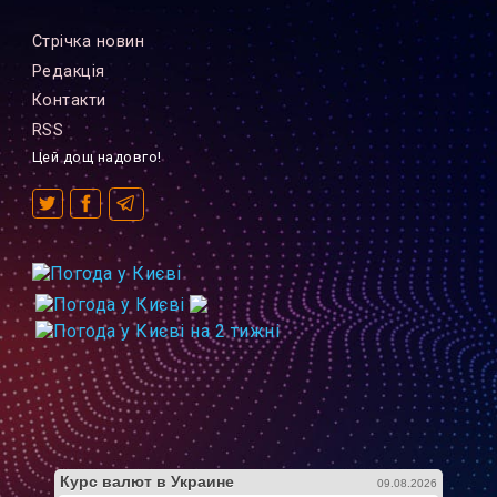
Стрiчка новин
Редакцiя
Контакти
RSS
Цей дощ надовго!