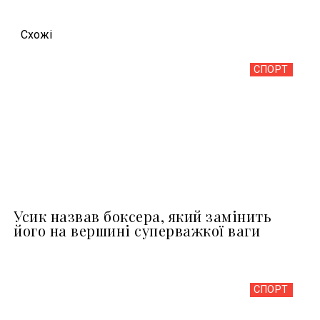
Схожi
СПОРТ
Усик назвав боксера, який замінить
його на вершині суперважкої ваги
СПОРТ