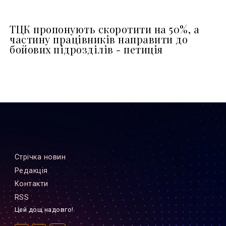
ТЦК пропонують скоротити на 50%, а
частину працівників направити до
бойових підрозділів - петиція
Стрiчка новин
Редакцiя
Контакти
RSS
Цей дощ надовго!