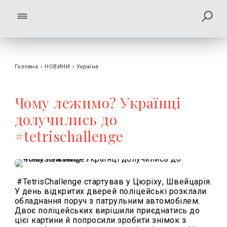
Головна
›
НОВИНИ
›
Україна
Чому лежимо? Українці
долучились до
#tetrischallenge
#
TetrisChallenge
стартував у Цюріху, Швейцарія.
У день відкритих дверей поліцейські розклали
обладнання поруч з патруль
ним автомобілем.
Д
воє поліцейських вирішили
приєднатись до
цієї картини й
попросили зробити знімок з