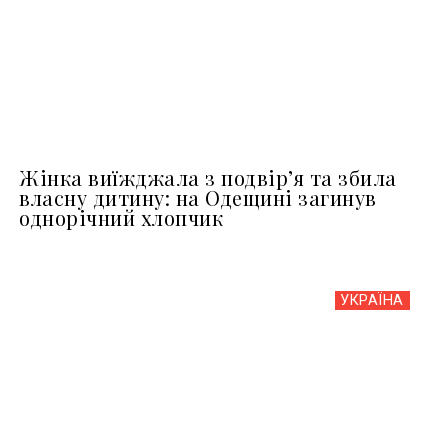
Жінка виїжджала з подвір’я та збила
власну дитину: на Одещині загинув
однорічний хлопчик
УКРАЇНА