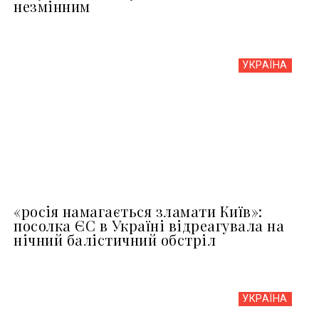
незмінним
УКРАЇНА
«росія намагається зламати Київ»:
посолка ЄС в Україні відреагувала на
нічний балістичний обстріл
УКРАЇНА