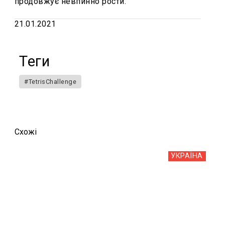
продовжує невпинно рости.
21.01.2021
Теги
#TetrisChallenge
Схожi
УКРАЇНА