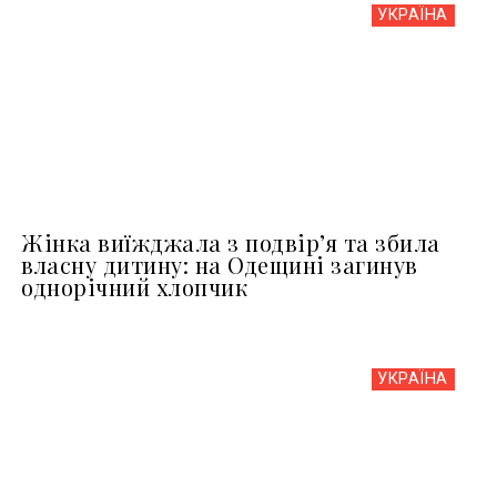
УКРАЇНА
Жінка виїжджала з подвір’я та збила
власну дитину: на Одещині загинув
однорічний хлопчик
УКРАЇНА