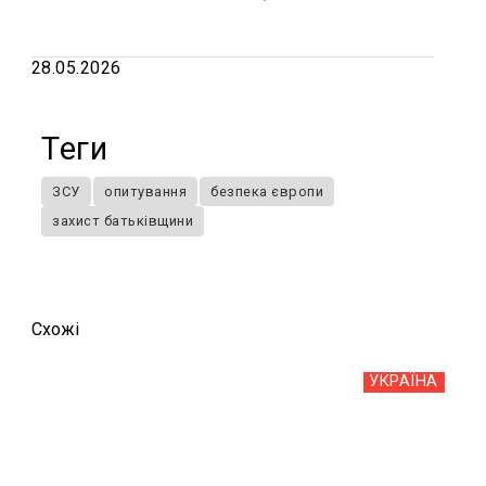
28.05.2026
Теги
ЗСУ
опитування
безпека європи
захист батьківщини
Схожi
УКРАЇНА