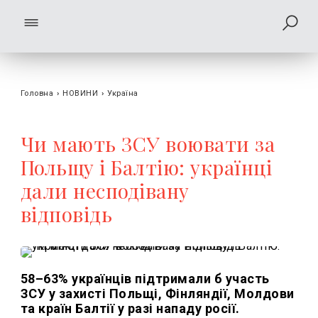
Головна
›
НОВИНИ
›
Україна
Чи мають ЗСУ воювати за
Польщу і Балтію: українці
дали несподівану
відповідь
58–63% українців підтримали б участь
ЗСУ у захисті Польщі, Фінляндії, Молдови
та країн Балтії у разі нападу росії.