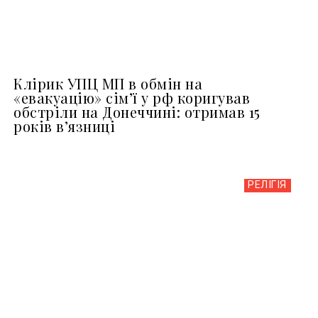
Клірик УПЦ МП в обмін на
«евакуацію» сімʼї у рф коригував
обстріли на Донеччині: отримав 15
років вʼязниці
РЕЛІГІЯ