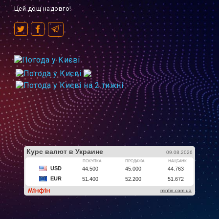
Цей дощ надовго!