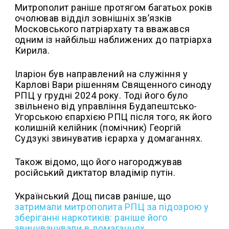
Митрополит раніше протягом багатьох років
очолював відділ зовнішніх зв’язків
Московського патріархату та вважався
одним із найбільш наближених до патріарха
Кирила.
Іларіон був направлений на служіння у
Карлові Вари рішенням Священного синоду
РПЦ у грудні 2024 року. Тоді його було
звільнено від управління Будапештсько-
Угорською єпархією РПЦ після того, як його
колишній келійник (помічник) Георгій
Судзукі звинуватив ієрарха у домаганнях.
Також відомо, що його нагороджував
російський диктатор владімір путін.
Український Дощ писав раніше, що
затримали митрополита РПЦ за підозрою у
зберіганні наркотиків: раніше його
звинувачували в домаганнях
.