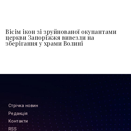
Вісім ікон зі зруйнованої окупантами
церкви Запоріжжя вивезли на
зберігання у храми Волині
Стрiчка новин
Редакцiя
Контакти
RSS