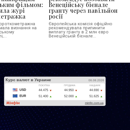
ьким фільмом:
Венеційську бієнале
ила журі
гранту через павільйон
метражка
росії
короткометражна
Європейська комісія офіційно
имала визнання на
рекомендувала припинити
вському
виплату гранту в 2 млн євро
,...
Венеційській бієнале...