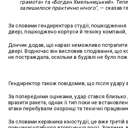
грамота» та «Богдан Хмельницький». Теп
залишилося практично нічого",
— сказав г
За словами гендиректора студії, пошкодження о
двері, пошкоджено корпуси й техніку компаній, я
Дончик додав, що наразі неможливо потрапити 
двері. Водночас він висловив сподівання, що кол
не постраждала, оскільки в будівлі не було пож
Гендиректор також повідомив, що після удару в
За попередніми оцінками, удар стався близько 
вразити ракета, однак її тип поки не встановлен
атаки перебували охоронці та технічні працівни
За словами керівника кіностудії, це вже третій
повномасштабного вторгнення росії. Зокрема, в 