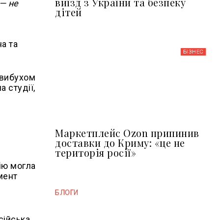
виїзд з України та безпеку
— не
дітей
а та
БІЗНЕС
 вибухом
а студії,
Маркетплейс Ozon припинив
доставки до Криму: «це не
територія росії»
ію могла
омент
БЛОГИ
сійська