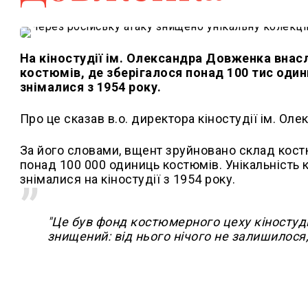
На кіностудії ім. Олександра Довженка внас
костюмів, де зберігалося понад 100 тис один
знімалися з 1954 року.
Про це сказав в.о. директора кіностудії ім. О
За його словами, вщент зруйновано склад костю
понад 100 000 одиниць костюмів. Унікальність к
знімалися на кіностудії з 1954 року.
"Це був фонд костюмерного цеху кіностуді
знищений: від нього нічого не залишилося,