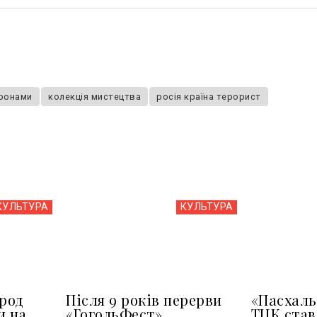
дронами
колекція мистецтва
росія країна терорист
КУЛЬТУРА
КУЛЬТУРА
арод
Після 9 років перерви
«Пасхаль
и на
«ГогольФест»
ТЦК ста