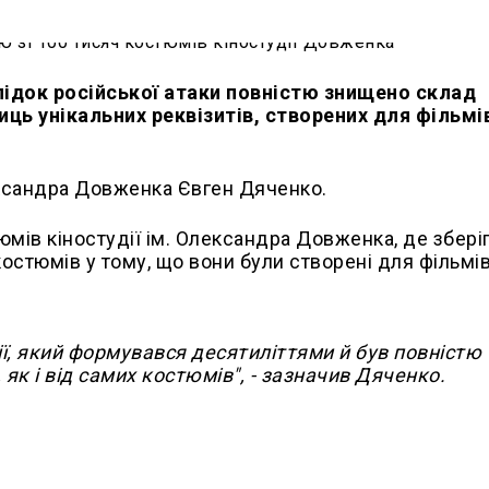
лідок російської атаки повністю знищено склад
иць унікальних реквізитів, створених для фільмі
лександра Довженка Євген Дяченко.
мів кіностудії ім. Олександра Довженка, де збері
остюмів у тому, що вони були створені для фільмів,
ї, який формувався десятиліттями й був повністю
 як і від самих костюмів", - зазначив Дяченко.