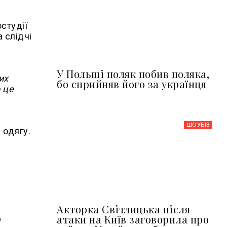
остудії
а слідчі
У Польщі поляк побив поляка,
их
бо сприйняв його за українця
 це
ШОУБIЗ
 одягу.
Акторка Світлицька після
атаки на Київ заговорила про
а