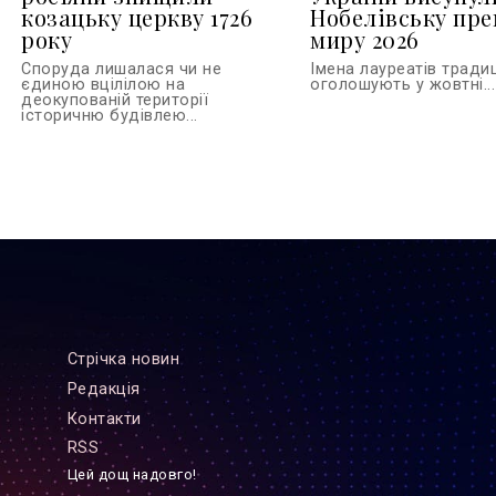
козацьку церкву 1726
Нобелівську пр
року
миру 2026
Споруда лишалася чи не
Імена лауреатів тради
єдиною вцілілою на
оголошують у жовтні...
деокупованій території
історичню будівлею...
Стрiчка новин
Редакцiя
Контакти
RSS
Цей дощ надовго!