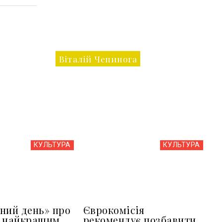
Віталій Чепинога
КУЛЬТУРА
КУЛЬТУРА
ний день» про
Єврокомісія
в найкращим
рекомендує позбавити