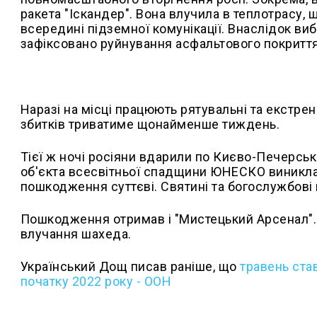
ракета "Іскандер". Вона влучила в теплотрасу, 
всередині підземної комунікації. Внаслідок вибу
зафіксовано руйнування асфальтового покриття
Наразі на місці працюють рятувальні та екстрен
збитків триватиме щонайменше тиждень.
Тієї ж ночі росіяни вдарили по Києво-Печерські
об'єкта всесвітньої спадщини ЮНЕСКО виникла
пошкодження суттєві. Святині та богослужбові
Пошкодження отримав і "Мистецький Арсенал". 
влучання шахеда.
Український Дощ писав раніше, що
т
равень ста
початку 2022 року - ООН