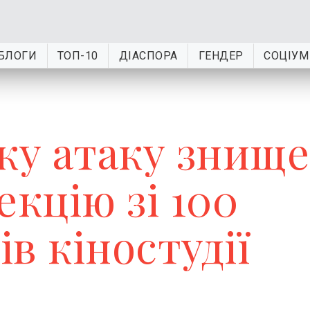
БЛОГИ
ТОП-10
ДІАСПОРА
ГЕНДЕР
СОЦІУМ
ьку атаку знищ
екцію зі 100
в кіностудії