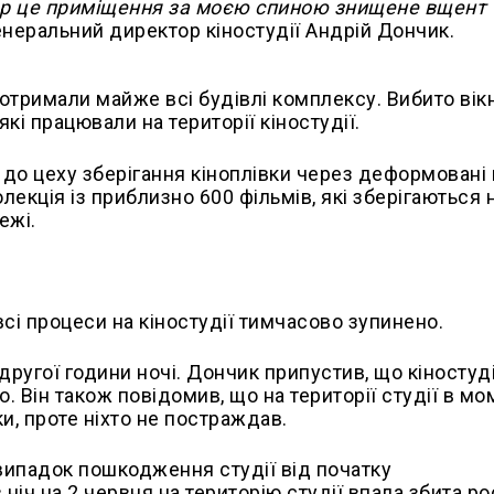
ер це приміщення за моєю спиною знищене вщент 
енеральний директор кіностудії Андрій Дончик.
тримали майже всі будівлі комплексу. Вибито вікн
кі працювали на території кіностудії.
до цеху зберігання кіноплівки через деформовані
екція із приблизно 600 фільмів, які зберігаються н
ежі.
сі процеси на кіностудії тимчасово зупинено.
другої години ночі. Дончик припустив, що кіностуд
о. Він також повідомив, що на території студії в м
ки, проте ніхто не постраждав.
 випадок пошкодження студії від початку
ніч на 2 червня на територію студії впала збита ро