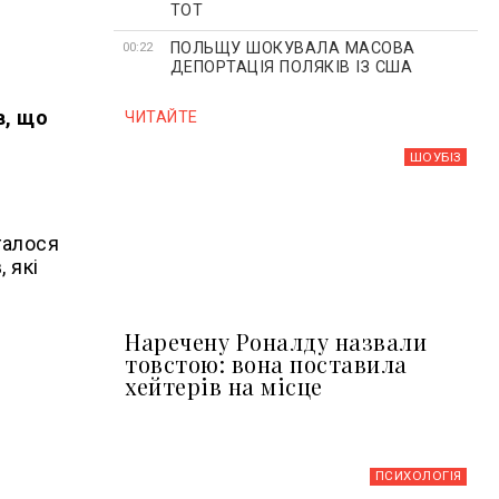
ТОТ
ПОЛЬЩУ ШОКУВАЛА МАСОВА
00:22
ДЕПОРТАЦІЯ ПОЛЯКІВ ІЗ США
в, що
ЧИТАЙТЕ
ШОУБIЗ
галося
 які
Наречену Роналду назвали
товстою: вона поставила
хейтерів на місце
ПСИХОЛОГІЯ