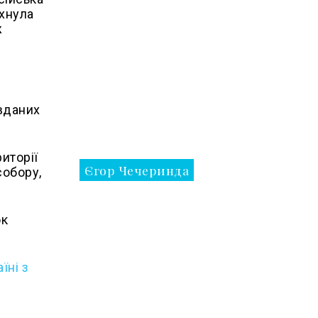
ухнула
ж
авданих
иторії
Єгор Чечеринда
собору,
ок
їні з