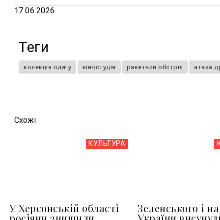
17.06.2026
Теги
колекція одягу
кіностудія
ракетний обстріл
атака 
Схожi
КУЛЬТУРА
У Херсонській області
Зеленського і н
росіяни знищили
України висунул