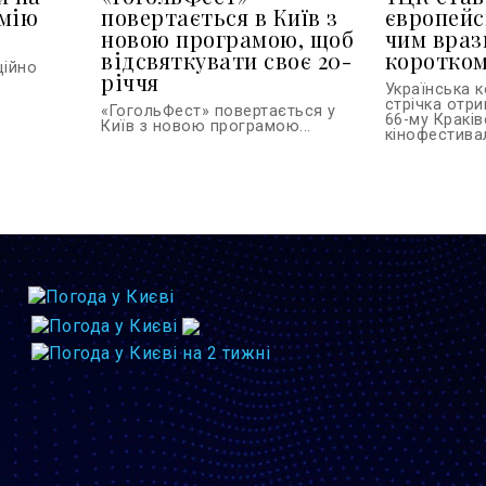
емію
повертається в Київ з
європейс
новою програмою, щоб
чим враз
відсвяткувати своє 20-
коротко
ційно
річчя
Українська 
стрічка отр
«ГогольФест» повертається у
66-му Кракі
Київ з новою програмою...
кінофестивалі