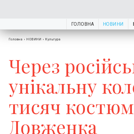
ГОЛОВНА
НОВИНИ
Головна
›
НОВИНИ
›
Культура
Через російс
унікальну кол
тисяч костюмі
Довженка