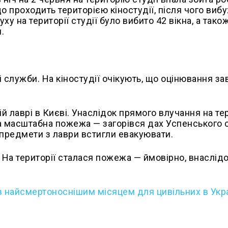
що проходить територією кіностудії, після чого виб
ху на території студії було вибито 42 вікна, а тако
.
і служби. На кіностудії очікують, що оцінювання з
й лаврі в Києві. Унаслідок прямого влучання на тер
 масштабна пожежа — загорівся дах Успенського 
 предмети з лаври встигли евакуювати.
На території сталася пожежа — ймовірно, внаслід
в найсмертоноснішим місяцем для цивільних в Укра