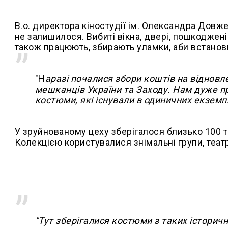
В.о. директора кіностудії ім. Олександра Довже
не залишилося. Вибиті вікна, двері, пошкоджені
також працюють, збирають уламки, аби встанов
"Н
аразі почалися збори коштів на відновле
мешканців України та Заходу. Нам дуже п
костюми, які існували в одиничних екземп
У зруйнованому цеху зберігалося близько 100 т
Колекцією користувалися знімальні групи, театр
"Тут зберігалися костюми з таких історични