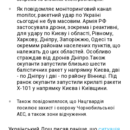
Як повідомляє моніторинговий канал
monitor, ракетний удар по Україні
сьогодні не був масовим. Армія РФ
застосувала дрони, зокрема і реактивні,
для удару по Києву і області, Рівному,
Харкову, Дніпру, Запоріжжю, Одесі та
окремим районам населених пунктів, що
належать до цих областей. Особливо
страждав від дронів Дніпро.Також
окупанти запустили близько шести
балістичних ракет у напрямку Києва, дві
- по Дніпру і дві - по району Вінниці. Під
ранок окупанти запустили крилаті ракети
Х-101 у напрямку Києва і Київщини.
Також повідомлялося, що Нацгвардія
посилює захист і охорону Чорнобильської
АЕС, а також зони відчуження.
Український Дощ писав раніше, що
с
итуація