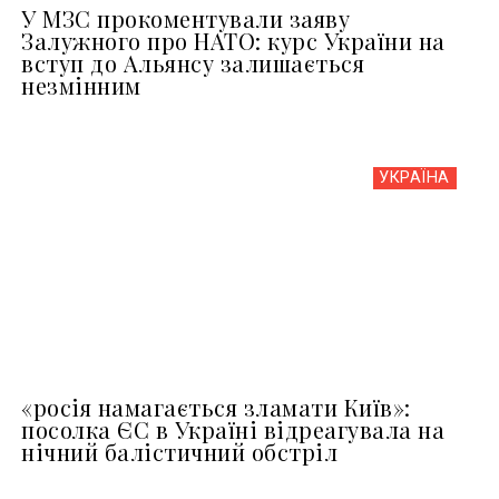
У МЗС прокоментували заяву
Залужного про НАТО: курс України на
вступ до Альянсу залишається
незмінним
УКРАЇНА
«росія намагається зламати Київ»:
посолка ЄС в Україні відреагувала на
нічний балістичний обстріл