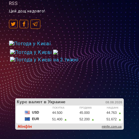
RSS
Цей дощ надовго!