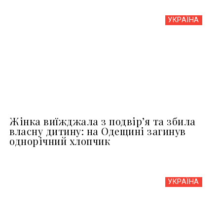
УКРАЇНА
Жінка виїжджала з подвір’я та збила
власну дитину: на Одещині загинув
однорічний хлопчик
УКРАЇНА