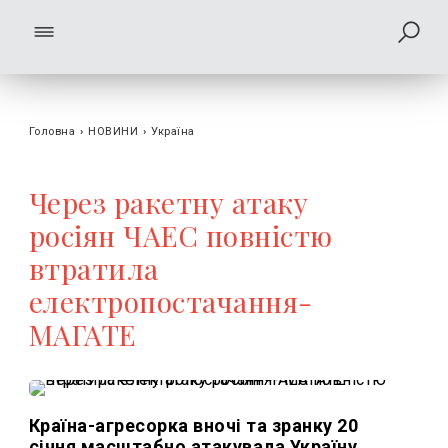
Головна
›
НОВИНИ
›
Україна
Через ракетну атаку
росіян ЧАЕС повністю
втратила
електропостачання-
МАГАТЕ
Країна-агресорка вночі та зранку 20
січня масштабно атакувала Україну