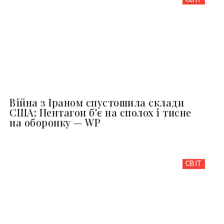
Війна з Іраном спустошила склади
США: Пентагон б'є на сполох і тисне
на оборонку — WP
СВІТ