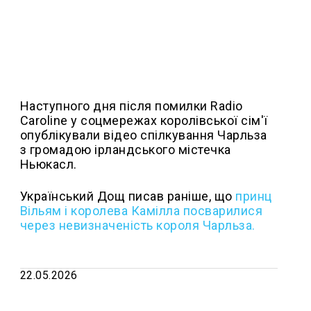
Наступного дня після помилки Radio
Caroline у соцмережах королівської сім'ї
опублікували відео спілкування Чарльза
з громадою ірландського містечка
Ньюкасл.
Український Дощ писав раніше, що
п
ринц
Вільям і королева Камілла посварилися
через невизначеність короля Чарльза.
22.05.2026