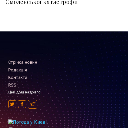
Смоленської катастрофи
Стрiчка новин
Редакцiя
Контакти
RSS
Цей дощ надовго!