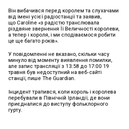
Він вибачився перед королем та слухачами
від імені усієї радіостанції та заявив,
що Caroline «з радістю транслювала
різдвяне звернення Її Величності королеви,
а тепер і короля, і ми сподіваємося робити
це ще багато років».
У повідомленні не вказано, скільки часу
минуло від моменту виявлення помилки,
але запис трансляції з 13:58 до 17:00 19
травня був недоступний на веб-сайті
станції, пише The Guardian.
Інцидент трапився, коли король і королева
перебували в Північній Ірландії, де вони
приєдналися до виступу фольклорного
гурту.