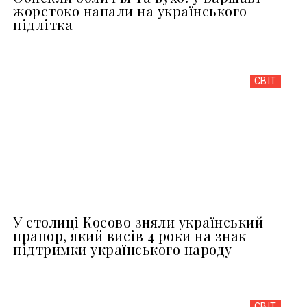
жорстоко напали на українського
підлітка
СВІТ
У столиці Косово зняли український
прапор, який висів 4 роки на знак
підтримки українського народу
СВІТ