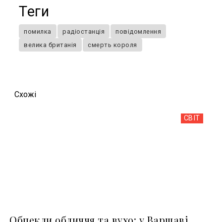
Теги
помилка
радіостанція
повідомлення
велика британія
смерть короля
Схожi
СВІТ
Обпекли обличчя та вухо: у Варшаві