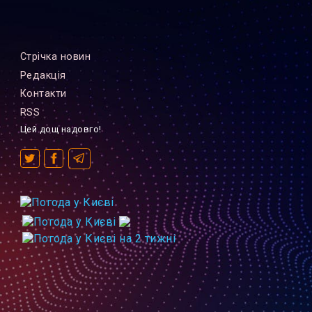
Стрiчка новин
Редакцiя
Контакти
RSS
Цей дощ надовго!