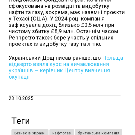
сфокусована на розвідці та видобутку
нафти та газу, зокрема, має наземні проєкти
у Техасі (США). У 2024 році компанія
зафіксувала дохід близько £0,5 млн при
чистому збитку £8,9 млн. Останнім часом
Pennpetro також бере участь у спільних
проєктах із видобутку газу та літію.
Український Дощ писав раніше, що
Польща
відверто взяла курс на вичавлювання
українців — керівник Центру вивчення
окупації
23.10.2025
Теги
Бізнес в Україні
нафтогаз
британська компанія