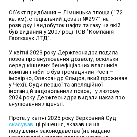
Об'єкт придбання – Лімницька площа (172
кв. км), спеціальний дозвіл №2971 на
розвідку і видобуток нафти та газу на якій
був виданий у 2007 році ТОВ "Компанія
Геопошук ЛТД".
У квітні 2023 року Держгеонадра подала
позов про анулювання дозволу, оскільки
серед кінцевих бенефіціарних власників
компанії нібито був громадянин Росії –
імовірно, Олександр Єльцов, який проживав
у Чехії. Суди першої та апеляційної
інстанцій задовольнили позов, і у лютому
2024 року Держгеонадра видали наказ про
анулювання ліцензії.
Проте, у квітні 2025 року Верховний Суд
скасував
ці рішення, вказавши на
порушення законодавства (не надано