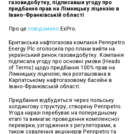
газовидобутку, підписавши угоду про
придбання прав на Лімницьку ліцензію в
Івано-Франківській області
Про це
повідомило
ExPro.
Британська нафтогазова компанія Pennpetro
Energy Plc оголосила про плани вийти на
український ринок газовидобутку. Компанія
підписала угоду про основні умови (Heads
of Terms) щодо придбання 100% прав на
Лімницьку ліцензію, яка розташована в
Карпатському нафтогазовому басейні в
Івано-Франківській області.
Придбання відбудеться через польську
холдингову структуру, створену Pennpetro.
Угода наразі перебуває на попередньому
етапі та вимагає проведення комплексної
перевірки, узгодження з регуляторами, а
також схвалення акціонерів Pennpetro та