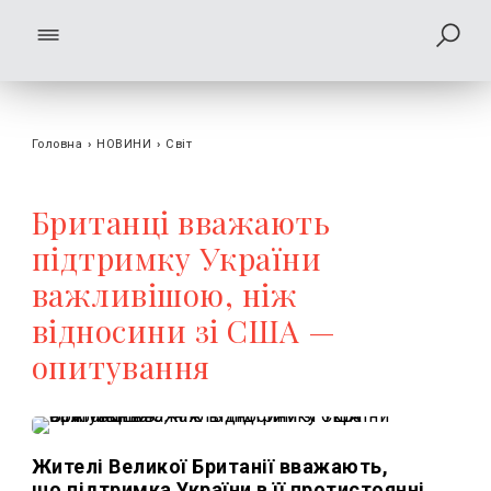
Головна
›
НОВИНИ
›
Світ
Британці вважають
підтримку України
важливішою, ніж
відносини зі США —
опитування
Жителі Великої Британії вважають,
що підтримка України в її протистоянні