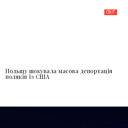
СВІТ
Польщу шокувала масова депортація
поляків із США