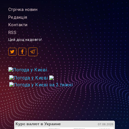
Стрiчка новин
Редакцiя
Контакти
RSS
Цей дощ надовго!