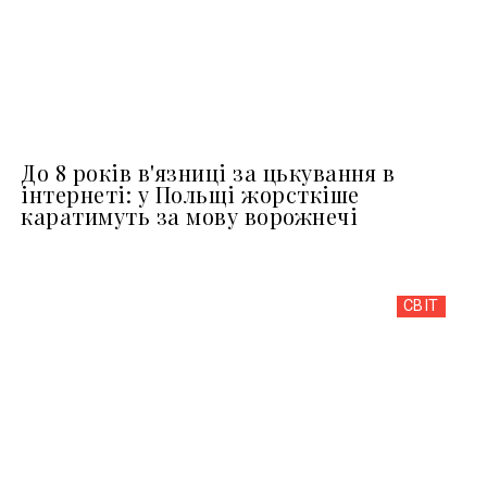
До 8 років в'язниці за цькування в
інтернеті: у Польщі жорсткіше
каратимуть за мову ворожнечі
СВІТ