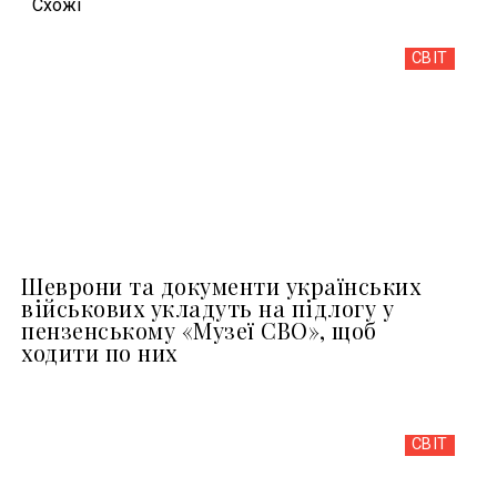
Схожi
СВІТ
Шеврони та документи українських
військових укладуть на підлогу у
пензенському «Музеї СВО», щоб
ходити по них
СВІТ