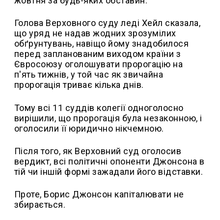
жовтня за будь-яких обставин.
Голова Верховного суду леді Хейл сказала,
що уряд не надав жодних зрозумілих
обґрунтувань, навіщо йому знадобилося
перед запланованим виходом країни з
Євросоюзу оголошувати пророгацію на
п'ять тижнів, у той час як звичайна
пророгація триває кілька днів.
Тому всі 11 суддів колегії одноголосно
вирішили, що пророгація була незаконною, і
оголосили її юридично нікчемною.
Після того, як Верховний суд оголосив
вердикт, всі політичні опоненти Джонсона в
тій чи іншій формі зажадали його відставки.
Проте, Борис Джонсон капіталювати не
збирається.