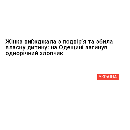
Жінка виїжджала з подвір’я та збила
власну дитину: на Одещині загинув
однорічний хлопчик
УКРАЇНА