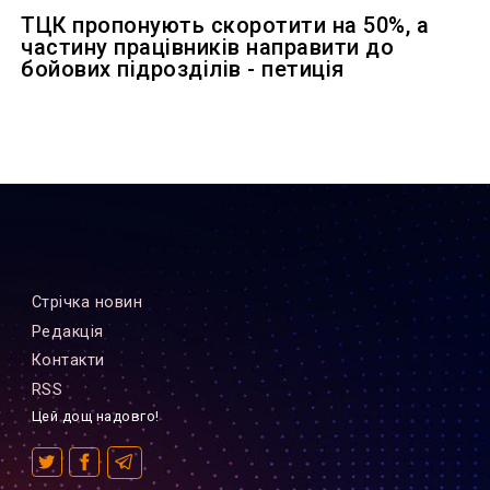
ТЦК пропонують скоротити на 50%, а
частину працівників направити до
бойових підрозділів - петиція
Стрiчка новин
Редакцiя
Контакти
RSS
Цей дощ надовго!