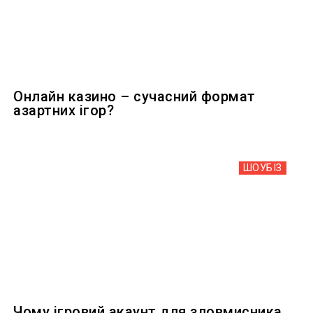
Онлайн казино – сучасний формат
азартних ігор?
ШОУБIЗ
Чому ігровий акаунт для зловмисника