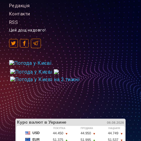
Редакцiя
Контакти
RSS
Цей дощ надовго!