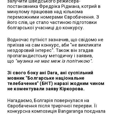
залучити шведського режисера-
постановника Фредріка Рідмана, котрий в
минулому працював над кількома
переможними номерами Євробачення. З
його слів, це стало частиною підготовки
болгарської учасниці до конкурсу.
Водночас путініст зазначив, що свідомо не
приїхав на сам конкурс, аби "не викликати
нездоровий інтерес". Також він згадав
пропагандистську методичку і заявив,
що
"музика не має меж із політикою".
Зі свого боку ані Dara, ані суспільний
мовник "Болгарське національне
телебачення" (БНТ) наразі жодним чином
не коментували заяву Кіркорова
.
Нагадаємо, Болгарія повернулася на
Євробачення після трирічної перерви. Її
конкурсна композиція Bangaranga поєднала