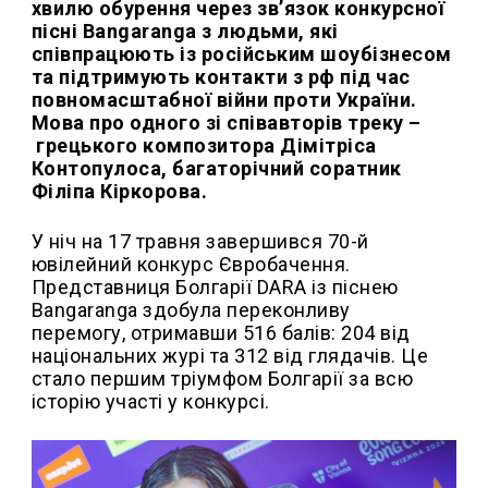
хвилю обурення через зв’язок конкурсної
пісні Bangaranga з людьми, які
співпрацюють із російським шоубізнесом
та підтримують контакти з рф під час
повномасштабної війни проти України.
Мова про одного зі співавторів треку –
грецького композитора Дімітріса
Контопулоса, багаторічний соратник
Філіпа Кіркорова.
У ніч на 17 травня завершився 70-й
ювілейний конкурс Євробачення.
Представниця Болгарії DARA із піснею
Bangaranga здобула переконливу
перемогу, отримавши 516 балів: 204 від
національних журі та 312 від глядачів. Це
стало першим тріумфом Болгарії за всю
історію участі у конкурсі.