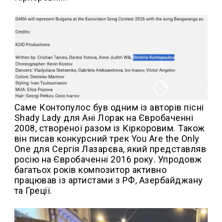
Саме Контопулос був одним із авторів пісні
Shady Lady для Ані Лорак на Євробаченні
2008, створеної разом із Кіркоровим. Також
він писав конкурсний трек You Are the Only
One для Сергія Лазарєва, який представляв
росію на Євробаченні 2016 року. Упродовж
багатьох років композитор активно
працював із артистами з РФ, Азербайджану
та Греції.