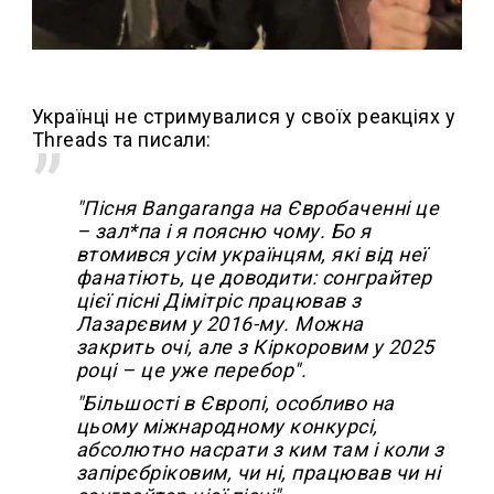
Українці не стримувалися у своїх реакціях у
Threads та писали:
"Пісня Bangaranga на Євробаченні це
– зал*па і я поясню чому. Бо я
втомився усім українцям, які від неї
фанатіють, це доводити: сонграйтер
цієї пісні Дімітріс працював з
Лазарєвим у 2016-му. Можна
закрить очі, але з Кіркоровим у 2025
році – це уже перебор".
"Більшості в Європі, особливо на
цьому міжнародному конкурсі,
абсолютно насрати з ким там і коли з
запірєбріковим, чи ні, працював чи ні