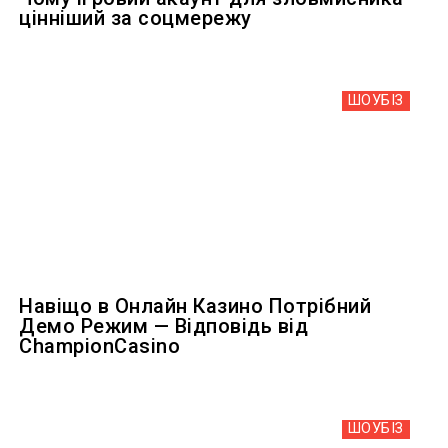
цінніший за соцмережу
ШОУБIЗ
Навіщо в Онлайн Казино Потрібний
Демо Режим — Відповідь від
ChampionCasino
ШОУБIЗ