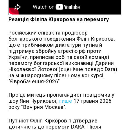
Реакція Філіпа Кіркорова на перемогу
Російський співак та продюсер
болгарського походження Філіп Кіркоров,
що є прибічником диктатури путіна й
підтримує збройну агресію рф проти
України, приписав собі та своїй команді
перемогу болгарської виконавиці Дарини
Ніколаєвої Йотової (сценічне псевдо Dara)
на міжнародному пісенному конкурсі
"Євробачення-2026"
Про це митець-пропагандист повідомив у
шоу Яни Чурикової,
пише
17 травня 2026
року "Вечірня Москва".
Путініст Філіп Кіркоров підтвердив
дотичність до перемоги DARA. Після