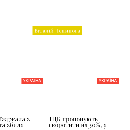
Віталій Чепинога
УКРАЇНА
УКРАЇНА
їжджала з
ТЦК пропонують
та збила
скоротити на 50%, а