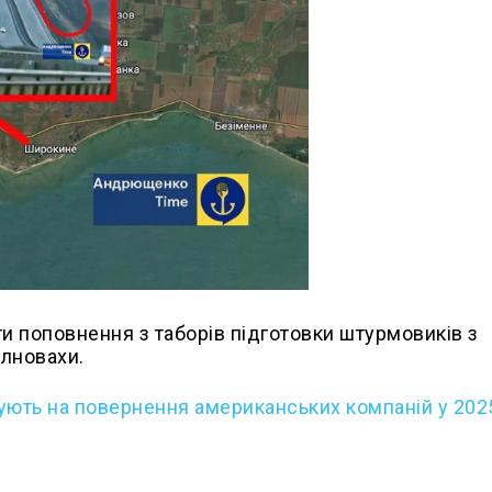
и поповнення з таборів підготовки штурмовиків з
олновахи.
ікують на повернення американських компаній у 202