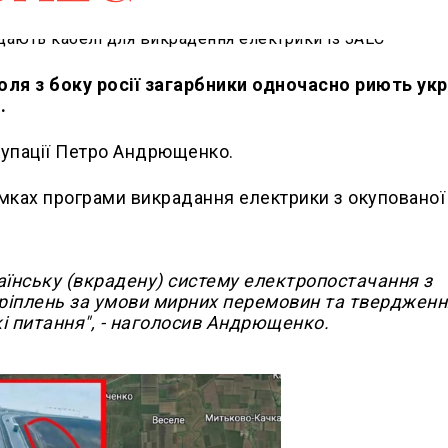
оля з боку росії загарбники одночасно риють ук
.
купації Петро Андрющенко.
амках програми викрадання електрики з окупованої
аїнську (вкрадену) систему електропостачання з
кріплень за умови мирних перемовин та твердженн
і питання", - наголосив Андрющенко.