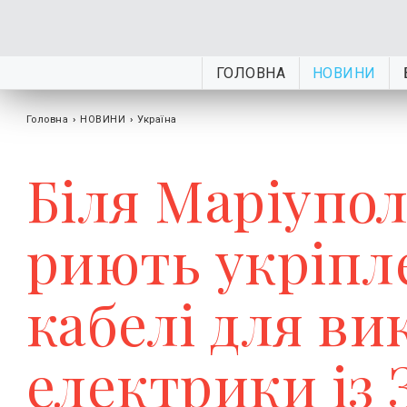
ГОЛОВНА
НОВИНИ
Головна
›
НОВИНИ
›
Україна
Біля Маріупо
риють укріпл
кабелі для ви
електрики із