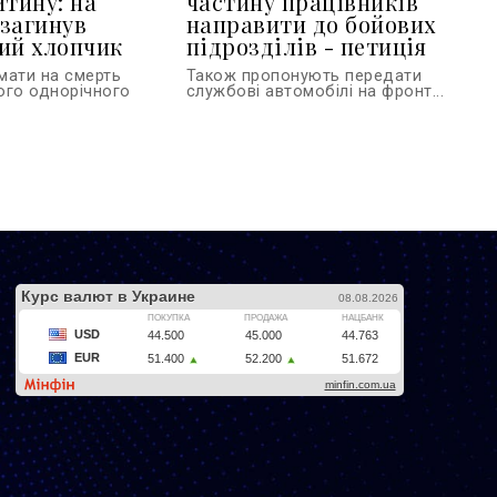
итину: на
частину працівників
загинув
направити до бойових
ий хлопчик
підрозділів - петиція
мати на смерть
Також пропонують передати
ого однорічного
службові автомобілі на фронт...