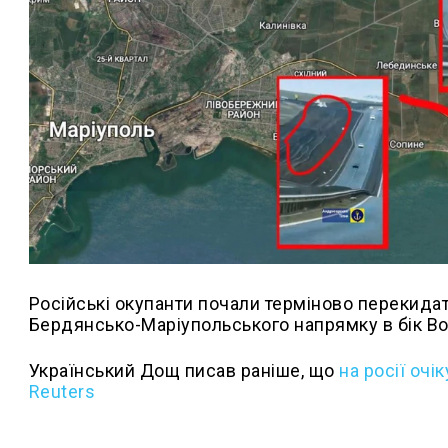
Російські окупанти почали терміново перекидат
Бердянсько-Маріупольського напрямку в бік В
Український Дощ писав раніше, що
на росії оч
Reuters