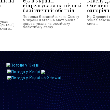
їни на
ЄС в Україні
власну д
у
відреагувала на нічний
Одещині 
балістичний обстріл
однорічн
Посолка Європейського Союзу
На Одещині 
в Україні Катаріна Матернова
збила власн
тував
відреагувала на російську
сина...
Британії,
балістичну атаку...
ного...