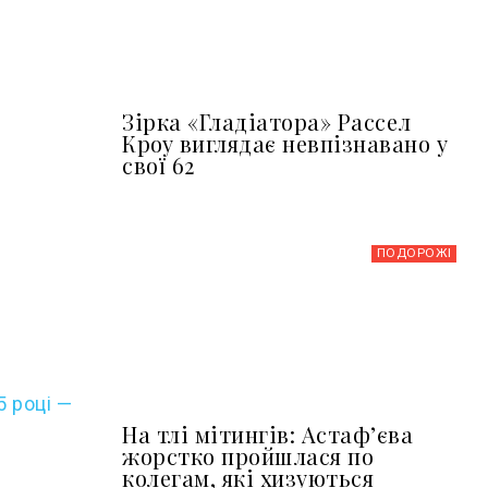
Зірка «Гладіатора» Рассел
Кроу виглядає невпізнавано у
свої 62
ПОДОРОЖІ
5 році —
На тлі мітингів: Астафʼєва
жорстко пройшлася по
колегам, які хизуються