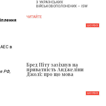
З УКРАЇНСЬКИХ
ВІЙСЬКОВОПОЛОНЕНИХ – ISW
ЧИТАЙТЕ
ріплення
ШОУБIЗ
 АЕС в
Бред Пітт зазіхнув на
приватність Анджеліни
я РФ,
Джолі: про що мова
ШОУБIЗ