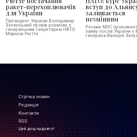
Рютте постачання
НАТО: курс Укра
ракет-перехоплювачів
вступ до Альянс
для України
залишається
незмінним
Президент України Володимир
Зеленський провів розмову з
Речник МЗС прокомен
генеральним секретарем НАТО
заяву посла України у 
Марком Рютте...
генерала Валерія Залуж
Стрiчка новин
Редакцiя
Контакти
RSS
Цей дощ надовго!