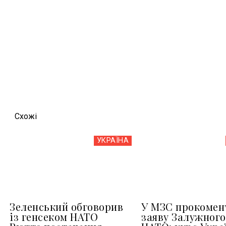
Схожi
УКРАЇНА
Зеленський обговорив
У МЗС прокомен
із генсеком НАТО
заяву Залужного