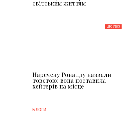
світським життям
ШОУБIЗ
Наречену Роналду назвали
товстою: вона поставила
хейтерів на місце
БЛОГИ