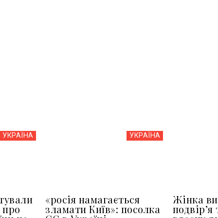
УКРАЇНА
УКРАЇНА
тували
«росія намагається
Жінка ви
 про
зламати Київ»: посолка
подвір’я 