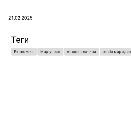
21.02.2025
Теги
Економіка
Маріуполь
воєнні злочини
росія мароде