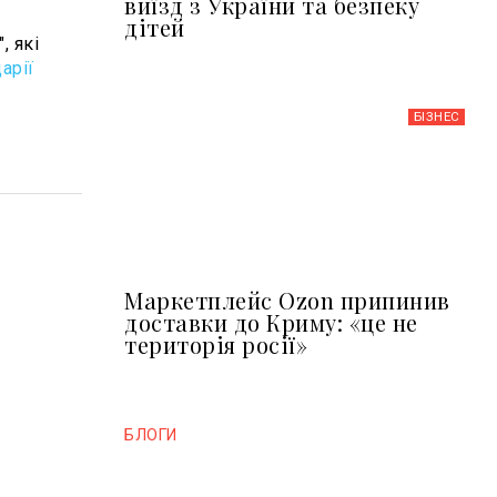
виїзд з України та безпеку
дітей
, які
арії
БІЗНЕС
Маркетплейс Ozon припинив
доставки до Криму: «це не
територія росії»
БЛОГИ