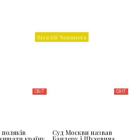
Віталій Чепинога
СВІТ
СВІТ
 поляків
Суд Москви назвав
ахищати країну
Бандеру і Шухевича