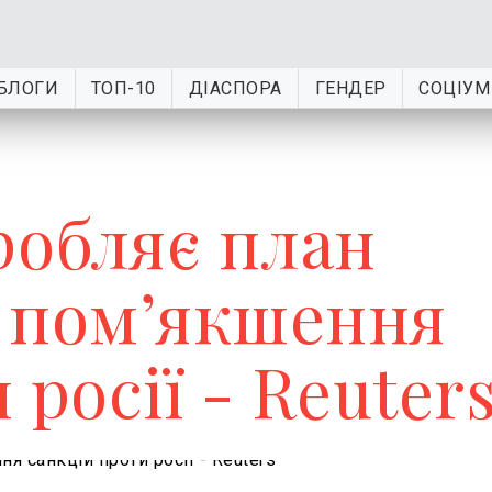
БЛОГИ
ТОП-10
ДІАСПОРА
ГЕНДЕР
СОЦІУМ
робляє план
 пом’якшення
 росії - Reuter