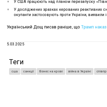
У США працюють над планом перезапуску «Півні
У досліджених зразках керованих реактивних сна
окупанти застосовують проти України, виявили 
Український Дощ писав раніше, що
Трамп наказ
5.03.2025
Теги
сша
санкції
бізнес на крові
війна в Україні
співпр