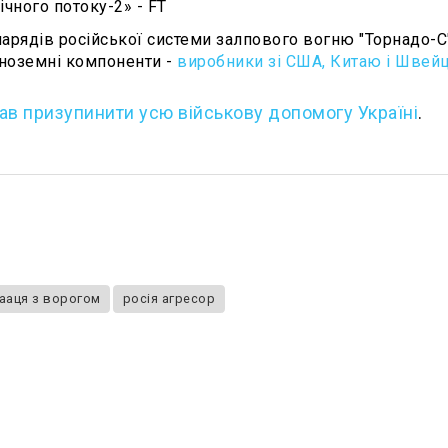
чного потоку-2» - FT
рядів російської системи залпового вогню "Торнадо-С"
іноземні компоненти -
виробники зі США, Китаю і Швейц
ав призупинити усю військову допомогу Україні
.
ааця з ворогом
росія агресор