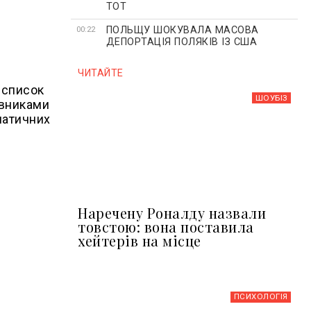
ТОТ
ПОЛЬЩУ ШОКУВАЛА МАСОВА
00:22
ДЕПОРТАЦІЯ ПОЛЯКІВ ІЗ США
ЧИТАЙТЕ
 список
ШОУБIЗ
овниками
матичних
Наречену Роналду назвали
товстою: вона поставила
хейтерів на місце
ПСИХОЛОГІЯ