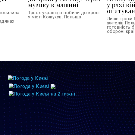
музику в машині
у разі ві
опитува
 посилила
Трьох українців побили до крові
о
у місті Кожухув, Польща ...
Лише трохи 
адянах
жителів Пол
готовність б
обороні країн