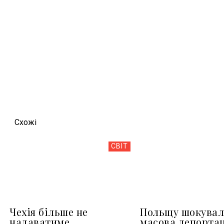
Схожi
СВІТ
Чехія більше не
Польщу шокувал
надаватиме
масова депортац