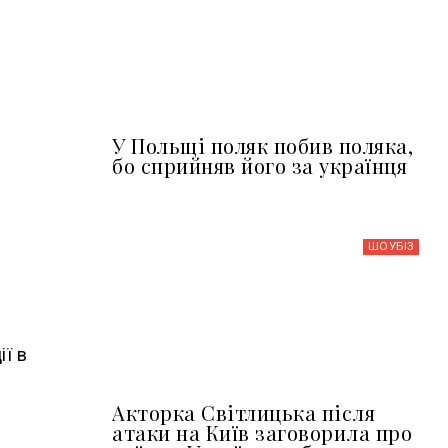
У Польщі поляк побив поляка,
бо сприйняв його за українця
ШОУБIЗ
ії в
Акторка Світлицька після
атаки на Київ заговорила про