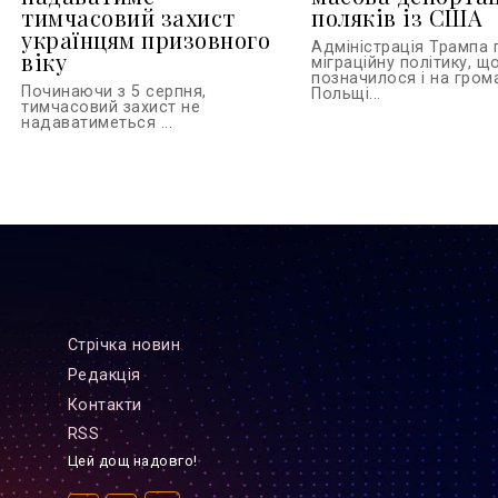
тимчасовий захист
поляків із США
українцям призовного
Адміністрація Трампа
віку
міграційну політику, щ
позначилося і на гром
Починаючи з 5 серпня,
Польщі...
тимчасовий захист не
надаватиметься ...
Стрiчка новин
Редакцiя
Контакти
RSS
Цей дощ надовго!