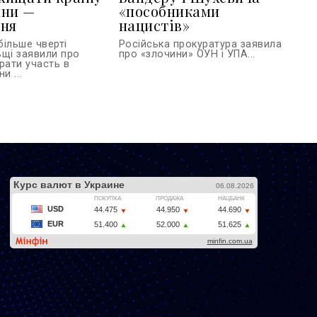
йни —
«пособниками
ння
нацистів»
більше чверті
Російська прокуратура заявила
ьщі заявили про
про «злочини» ОУН і УПА...
рати участь в
и ...