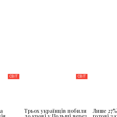
СВІТ
СВІТ
а
Трьох українців побили
Лише 27%
ія
до крові у Польщі через
готові з