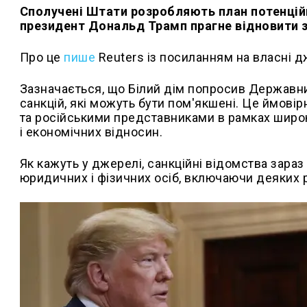
Сполучені Штати розробляють план потенційн
президент Дональд Трамп прагне відновити зв'
Про це
пише
Reuters із посиланням на власні д
Зазначається, що Білий дім попросив Державний
санкцій, які можуть бути пом'якшені. Це ймов
та російськими представниками в рамках широ
і економічних відносин.
Як кажуть у джерелі, санкційні відомства зараз
юридичних і фізичних осіб, включаючи деяких р