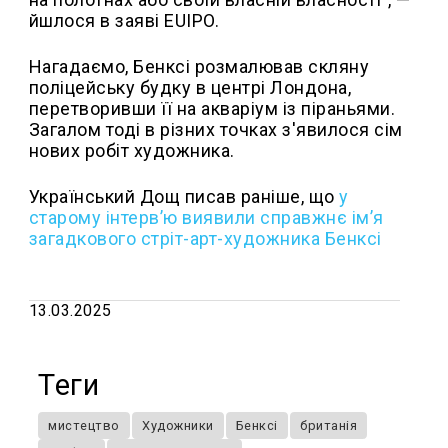
йшлося в заяві EUIPO.
Нагадаємо, Бенксі розмалював скляну
поліцейську будку в центрі Лондона,
перетворивши її на акваріум із піраньями.
Загалом тоді в різних точках з'явилося сім
нових робіт художника.
Український Дощ писав раніше, що
у
старому інтервʼю виявили справжнє імʼя
загадкового стріт-арт-художника Бенксі
13.03.2025
Теги
мистецтво
Художники
Бенксі
британія