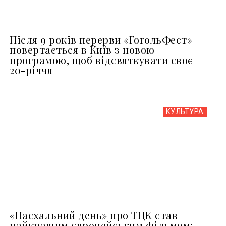
Після 9 років перерви «ГогольФест»
повертається в Київ з новою
програмою, щоб відсвяткувати своє
20-річчя
КУЛЬТУРА
«Пасхальний день» про ТЦК став
найкращим європейським фільмом: