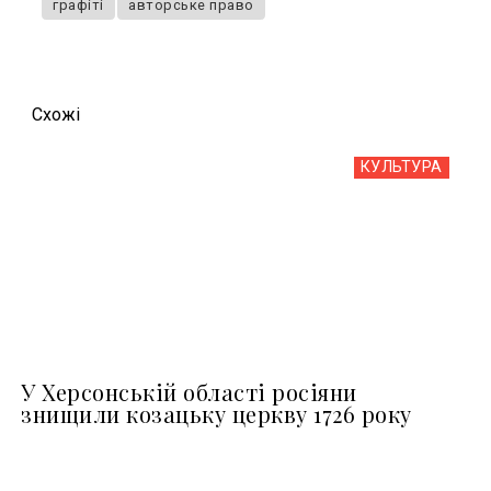
графіті
авторське право
Схожi
КУЛЬТУРА
У Херсонській області росіяни
знищили козацьку церкву 1726 року