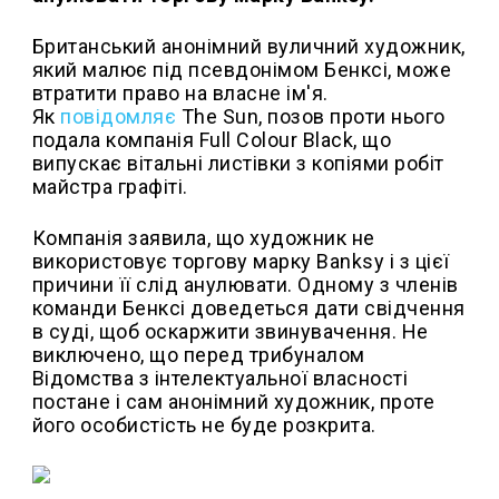
Британський анонімний вуличний художник,
який малює під псевдонімом Бенксі, може
втратити право на власне ім'я.
Як
повідомляє
The Sun, позов проти нього
подала компанія Full Colour Black, що
випускає вітальні листівки з копіями робіт
майстра графіті.
Компанія заявила, що художник не
використовує торгову марку Banksy і з цієї
причини її слід анулювати. Одному з членів
команди Бенксі доведеться дати свідчення
в суді, щоб оскаржити звинувачення. Не
виключено, що перед трибуналом
Відомства з інтелектуальної власності
постане і сам анонімний художник, проте
його особистість не буде розкрита.