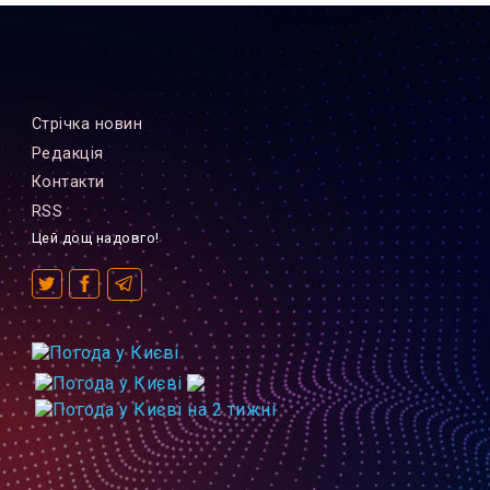
Стрiчка новин
Редакцiя
Контакти
RSS
Цей дощ надовго!