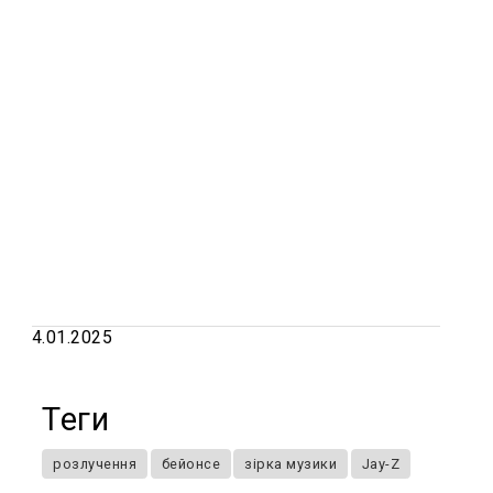
4.01.2025
Теги
розлучення
бейонсе
зірка музики
Jay-Z