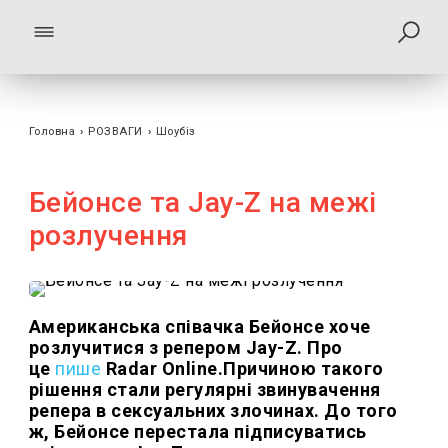
Головна
›
РОЗВАГИ
›
Шоубiз
Бейонсе та Jay-Z на межі
розлучення
Американська співачка Бейонсе хоче
розлучитися з репером Jay-Z. Про
це
пише
Radar Online.Причиною такого
рішення стали регулярні звинувачення
репера в сексуальних злочинах. До того
ж, Бейонсе перестала підписуватись