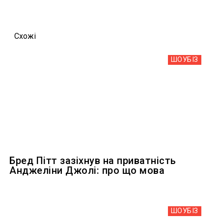
Схожi
ШОУБIЗ
Бред Пітт зазіхнув на приватність
Анджеліни Джолі: про що мова
ШОУБIЗ