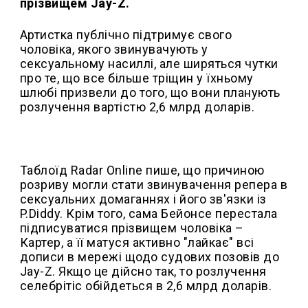
прізвищем Jay-Z.
Артистка публічно підтримує свого
чоловіка, якого звинувачують у
сексуальному насиллі, але ширяться чутки
про те, що все більше тріщин у їхньому
шлюбі призвели до того, що вони планують
розлучення вартістю 2,6 млрд доларів.
Таблоїд Radar Online пише, що причиною
розриву могли стати звинувачення репера в
сексуальних домаганнях і його зв'язки із
P.Diddy. Крім того, сама Бейонсе перестала
підписуватися прізвищем чоловіка –
Картер, а її матуся активно "лайкає" всі
дописи в мережі щодо судових позовів до
Jay-Z. Якщо це дійсно так, то розлучення
селебрітіс обійдеться в 2,6 млрд доларів.