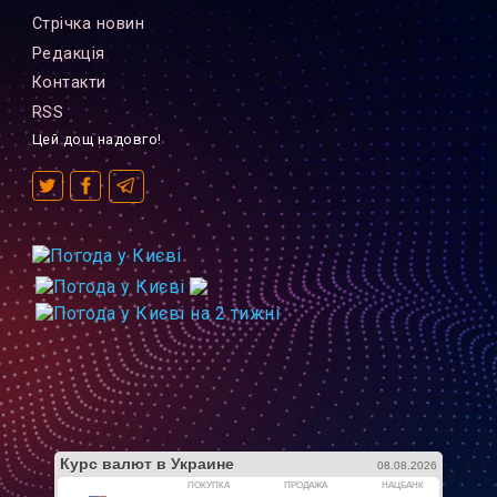
Стрiчка новин
Редакцiя
Контакти
RSS
Цей дощ надовго!