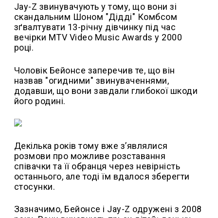
Jay-Z звинувачують у тому, що вони зі
скандальним Шоном "Дідді" Комбсом
зґвалтувати 13-річну дівчинку під час
вечірки MTV Video Music Awards у 2000
році.
Чоловік Бейонсе заперечив те, що він
назвав "огидними" звинуваченнями,
додавши, що вони завдали глибокої шкоди
його родині.
Декілька років тому вже з’являлися
розмови про можливе розставання
співачки та її обранця через невірність
останнього, але тоді їм вдалося зберегти
стосунки.
Зазначимо, Бейонсе і Jay-Z одружені з 2008