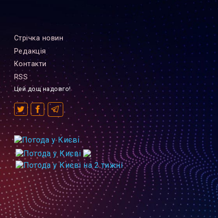
Стрiчка новин
Редакцiя
Контакти
RSS
Цей дощ надовго!