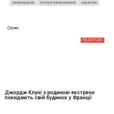
авіаподорож
послуги авіакомпаній
карантин
Схожi
ПОДОРОЖІ
Джордж Клуні з родиною екстрено
покидають свій будинок у Франції