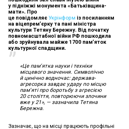
у підніжжі монумента «Батьківщина-
мати». Про
це повідомляє
Укрінформ
із посиланням
на віцепрем’єрку та пані міністра
культури Тетяну Бережну. Від початку
повномасштабної війни РФ пошкодила
або зруйнувала майже 1700 пам’яток
культурної спадщини.
«Це памʼятка науки і техніки
місцевого значення. Символічно
й цинічно водночас: держава-
агресорка завдає удару по місцю
пам’яті про боротьбу з агресією
20 століття, повторюючи злочини
вже у 21», — зазначила Тетяна
Бережна.
Зазначає, що на місці працюють профільні