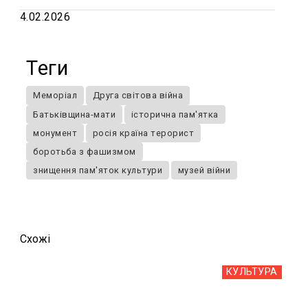
4.02.2026
Теги
Меморіал
Друга світова війна
Батьківщина-мати
історична пам'ятка
монумент
росія країна терорист
боротьба з фашизмом
знищення пам'яток культури
музей війни
Схожi
КУЛЬТУРА