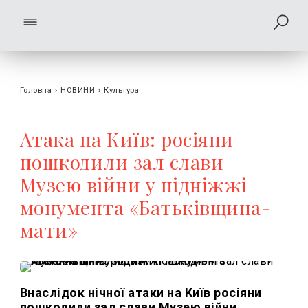
Головна
›
НОВИНИ
›
Культура
Атака на Київ: росіяни
пошкодили зал слави
Музею війни у підніжжі
монумента «Батьківщина-
мати»
Внаслідок нічної атаки на Київ росіяни
пошкодили зал слави Музею війни