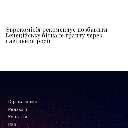
Єврокомісія рекомендує позбавити
Венеційську бієнале гранту через
павільйон росії
Стрiчка новин
Редакцiя
Контакти
RSS