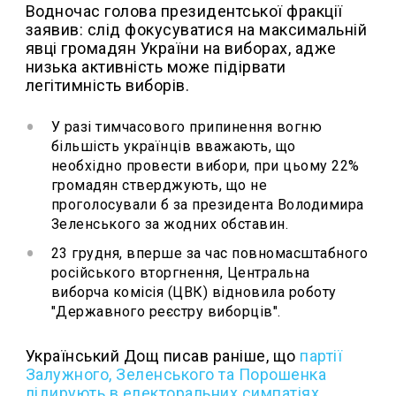
Водночас голова президентської фракції
заявив: слід фокусуватися на максимальній
явці громадян України на виборах, адже
низька активність може підірвати
легітимність виборів.
У разі тимчасового припинення вогню
більшість українців вважають, що
необхідно провести вибори, при цьому 22%
громадян стверджують, що не
проголосували б за президента Володимира
Зеленського за жодних обставин.
23 грудня, вперше за час повномасштабного
російського вторгнення, Центральна
виборча комісія (ЦВК) відновила роботу
"Державного реєстру виборців".
Український Дощ писав раніше, що
п
артії
Залужного, Зеленського та Порошенка
лідирують в електоральних симпатіях