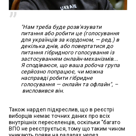
"Нам треба буде розв'язувати
питання або робити це (голосування
для українців за кордоном, — ред.) в
декілька днів, або повертатися до
питання гібридного голосування із
застосуванням онлайн-механізмів...
Я сподіваюся, що ваша робоча група
серйозно попрацює, чи можна
насправді робити гібридне
голосування — онлайн та офлайн", –
висловився він.
Також нардеп підкреслив, що в реєстрі
виборців немає точних даних про всіх
внутрішніх переселенців, оскільки "багато
ВПО не реєструється, тому що таким чином
уникають появи на радарах через