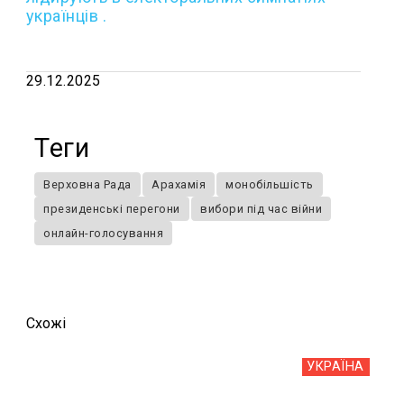
українців .
29.12.2025
Теги
Верховна Рада
Арахамія
монобільшість
президенські перегони
вибори під час війни
онлайн-голосування
Схожi
УКРАЇНА