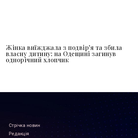
Жінка виїжджала з подвір’я та збила
власну дитину: на Одещині загинув
однорічний хлопчик
Стрiчка новин
Редакцiя