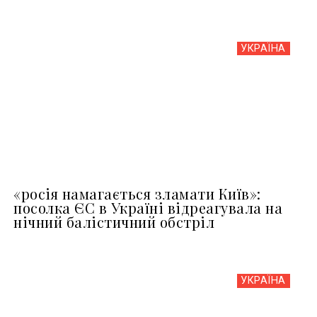
УКРАЇНА
«росія намагається зламати Київ»:
посолка ЄС в Україні відреагувала на
нічний балістичний обстріл
УКРАЇНА