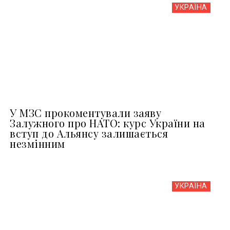
УКРАЇНА
У МЗС прокоментували заяву
Залужного про НАТО: курс України на
вступ до Альянсу залишається
незмінним
УКРАЇНА