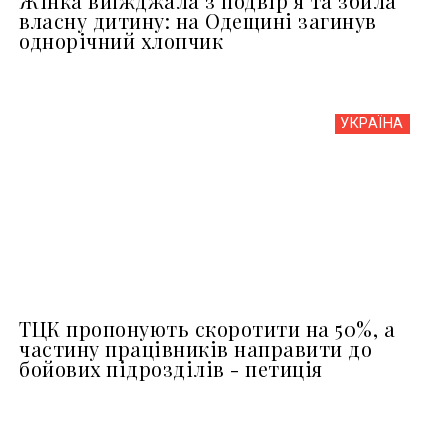
Жінка виїжджала з подвір’я та збила
власну дитину: на Одещині загинув
однорічний хлопчик
УКРАЇНА
ТЦК пропонують скоротити на 50%, а
частину працівників направити до
бойових підрозділів - петиція