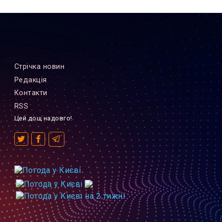
Стрiчка новин
Редакцiя
Контакти
RSS
Цей дощ надовго!