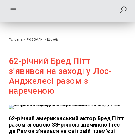
Головна
›
РОЗВАГИ
›
Шоубiз
62-річний Бред Пітт
зʼявився на заході у Лос-
Анджелесі разом з
нареченою
62-річний американський актор Бред Пітт
разом зі своєю 33-річною ​​дівчиною Інес
де Рамон зʼявився на світовій прем'єрі