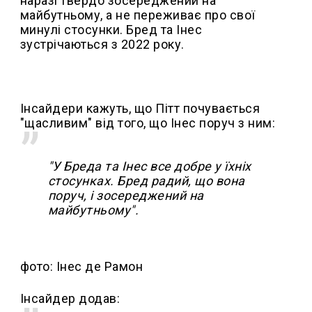
наразі твердо зосереджений на
майбутньому, а не переживає про свої
минулі стосунки. Бред та Інес
зустрічаються з 2022 року.
Інсайдери кажуть, що Пітт почувається
"щасливим" від того, що Інес поруч з ним:
"У Бреда та Інес все добре у їхніх
стосунках. Бред радий, що вона
поруч, і зосереджений на
майбутньому".
фото: Інес де Рамон
Інсайдер додав: