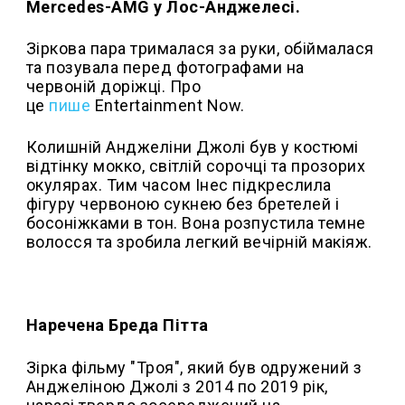
Mercedes-AMG у Лос-Анджелесі.
Зіркова пара трималася за руки, обіймалася
та позувала перед фотографами на
червоній доріжці. Про
це
пише
Entertainment Now.
Колишній Анджеліни Джолі був у костюмі
відтінку мокко, світлій сорочці та прозорих
окулярах. Тим часом Інес підкреслила
фігуру червоною сукнею без бретелей і
босоніжками в тон. Вона розпустила темне
волосся та зробила легкий вечірній макіяж.
Наречена Бреда Пітта
Зірка фільму "Троя", який був одружений з
Анджеліною Джолі з 2014 по 2019 рік,