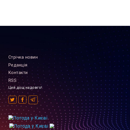
Стрiчка новин
Редакцiя
Контакти
RSS
Цей дощ надовго!