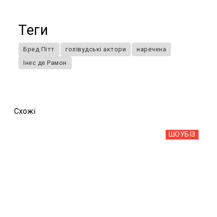
Теги
Бред Пітт
голівудські актори
наречена
Інес де Рамон
Схожi
ШОУБIЗ