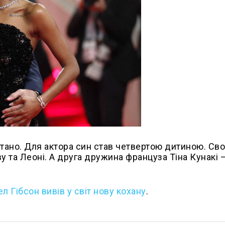
тано. Для актора син став четвертою дитиною. Сво
у та Леоні. А друга дружина француза Тіна Кунакі 
л Гібсон вивів у світ нову кохану
.