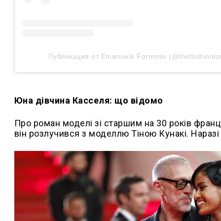
Публикация от Emanuela Formoso (@thefashionlo
Юна дівчина Касселя: що відомо
Про роман моделі зі старшим на 30 років францу
він розлучився з моделлю Тіною Кунакі. Наразі