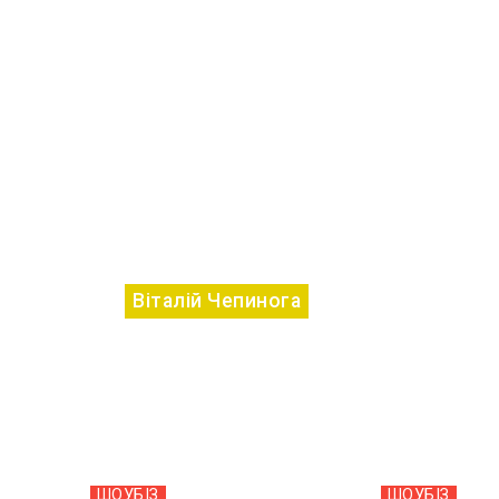
Віталій Чепинога
ШОУБIЗ
ШОУБIЗ