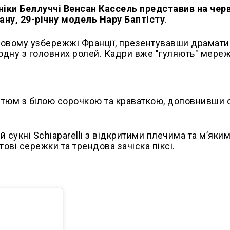
ніки Беллуччі Венсан Кассель представив на чер
ну, 29-річну модель Нару Баптісту
.
уровому узбережжі Франції, презентувавши драмат
в одну з головних ролей. Кадри вже "гуляють" мере
стюм з білою сорочкою та краваткою, доповнивши 
й сукні Schiaparelli з відкритими плечима та м’яки
ві сережки та трендова зачіска піксі.