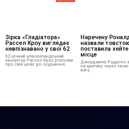
Зірка «Гладіатора»
Наречену Ронал
Рассел Кроу виглядає
назвали товстою
невпізнавано у свої 62
поставила хейте
місце
62-річний новозеландський
кіноактор Рассел Кроу розповів
Джорджина Родрігес в
про свій шлях до схуднення...
на критику через свою
вагу...