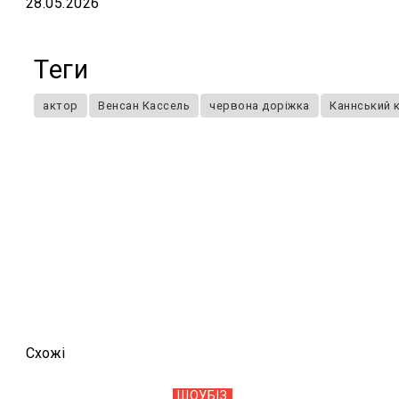
28.05.2026
Теги
актор
Венсан Кассель
червона доріжка
Каннський 
Схожi
ШОУБIЗ