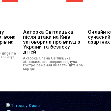
ду
Акторка Світлицька
Онлайн к
: вона
після атаки на Київ
сучасний
рів на
заговорила про виїзд з
азартних 
України та безпеку
дітей
ідповіла
 «зайву»
Акторка Олена Світлицька
зізналася, що вперше відчула
гостре бажання вивезти дітей за
кордон...