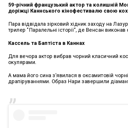
59-річний французький актор та колишній Мо
доріжці Каннського кінофестивалю свою коха
Пара відвідала зірковий хідник заходу на Лаз
трилер "Паралельні історії", де Венсан викона
Кассель та Баптіста в Каннах
Для вечора актор вибрав чорний класичний ко
окулярами.
А мама його сина з’явилася в оксамитовій чорні
драпіруваннями. Образ Нари завершили діаманто