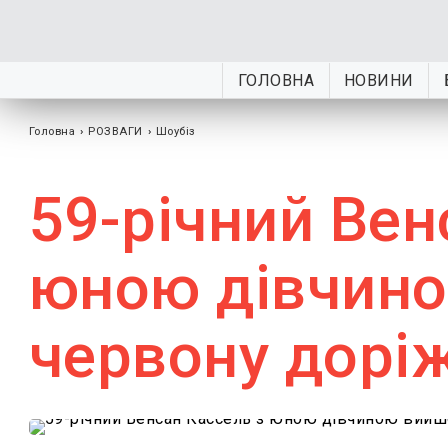
ГОЛОВНА
НОВИНИ
Головна
›
РОЗВАГИ
›
Шоубiз
59-річний Вен
юною дівчино
червону дорі