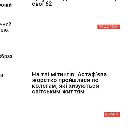
свої 62
воній
ичний
ПОДОРОЖІ
жею.
образ
На тлі мітингів: Астафʼєва
ми
жорстко пройшлася по
колегам, які хизуються
світським життям
ШОУБIЗ