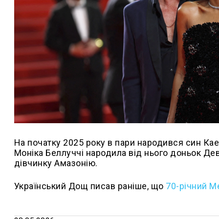
На початку 2025 року в пари народився син Кае
Моніка Беллуччі народила від нього доньок Дев
дівчинку Амазонію.
Український Дощ писав раніше, що
70-річний Ме