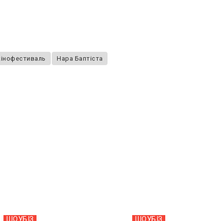
кінофестиваль
Нара Баптіста
ШОУБIЗ
ШОУБIЗ