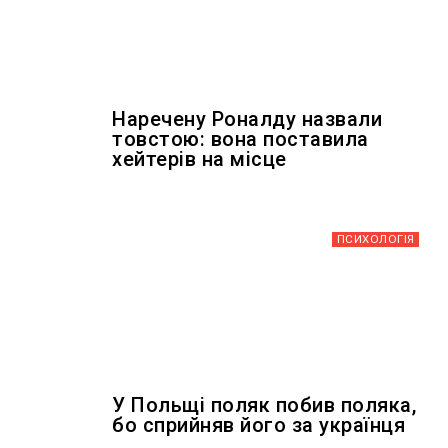
Наречену Роналду назвали
товстою: вона поставила
хейтерів на місце
ПСИХОЛОГІЯ
У Польщі поляк побив поляка,
бо сприйняв його за українця