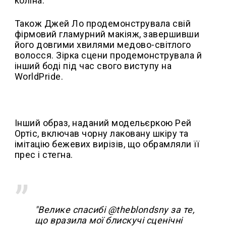
коліна.
Також Джей Ло продемонструвала свій
фірмовий гламурний макіяж, завершивши
його довгими хвилями медово-світлого
волосся. Зірка сцени продемонструвала й
інший боді під час свого виступу на
WorldPride.
Інший образ, наданий модельєркою Рей
Ортіс, включав чорну лаковану шкіру та
імітацію бежевих вирізів, що обрамляли її
прес і стегна.
"Велике спасибі @theblondsny за те,
що вразила мої блискучі сценічні