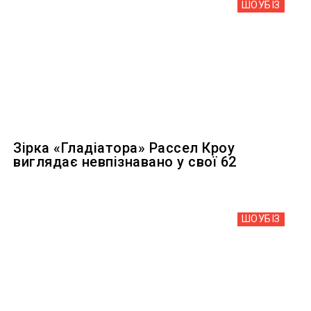
ШОУБIЗ
Зірка «Гладіатора» Рассел Кроу
виглядає невпізнавано у свої 62
ШОУБIЗ