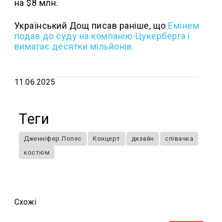
на $8 млн.
Український Дощ писав раніше, що
Емінем
подав до суду на компанію Цукерберга і
вимагає десятки мільйонів.
11.06.2025
Теги
Дженніфер Лопес
Концерт
дизайн
співачка
костюм
Схожi