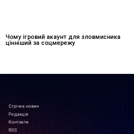
Чому ігровий акаунт для зловмисника
цінніший за соцмережу
Стрiчка новин
Редакцiя
Контакти
RSS