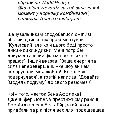
образи на World Pride, і
@fashionbyreyortiz за той запальний
момент у чорному комбінезоні", —
написала Лопес в Instagram.
Шанувальникам сподобалися сміливі
образи, один з них прокоментував:
"Культовий, але крій цього боді просто
дикий-дикий-дикий. Мені потрібен
документальний фільм про те, як це
працює". Інший вказав: "Ваша енергія та
сила неперевершені. Яке шоу ви нам
подарували, моя любов!! Королева
повернулася", а третій написав: "Додайте
"модель подіуму" до свого резюме!!!".
Крім того, маєток Бена Аффлека і
Дженніфер Лопес у престижному районі
Лос-Анджелеса Бель-Ейр, який вони
придбали за рік після весілля, подешевшав