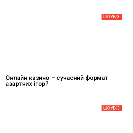
ШОУБIЗ
Онлайн казино – сучасний формат
азартних ігор?
ШОУБIЗ