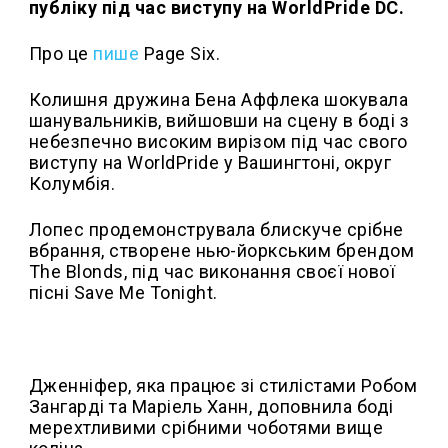
публіку під час виступу на WorldPride DC.
Про це
пише
Page Six.
Колишня дружина Бена Аффлека шокувала
шанувальників, вийшовши на сцену в боді з
небезпечно високим вирізом під час свого
виступу на WorldPride у Вашингтоні, округ
Колумбія.
Лопес продемонструвала блискуче срібне
вбрання, створене нью-йоркським брендом
The Blonds, під час виконання своєї нової
пісні Save Me Tonight.
Дженніфер, яка працює зі стилістами Робом
Зангарді та Маріель Ханн, доповнила боді
мерехтливими срібними чоботями вище