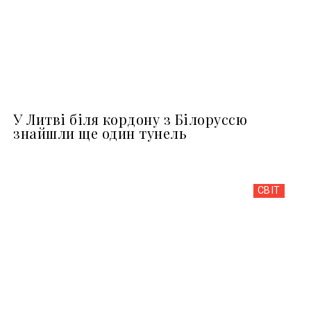
У Литві біля кордону з Білоруссю
знайшли ще один тунель
СВІТ