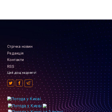
Стрiчка новин
Редакцiя
Контакти
RSS
Цей дощ надовго!