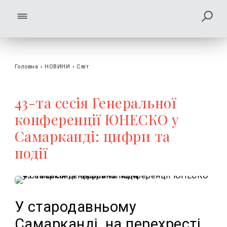
Головна
›
НОВИНИ
›
Світ
43-та сесія Генеральної
конференції ЮНЕСКО у
Самарканді: цифри та
події
У стародавньому
Самарканді, на перехресті