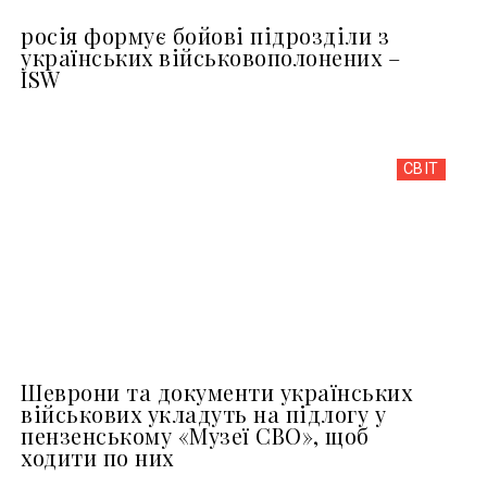
росія формує бойові підрозділи з
українських військовополонених –
ISW
СВІТ
Шеврони та документи українських
військових укладуть на підлогу у
пензенському «Музеї СВО», щоб
ходити по них