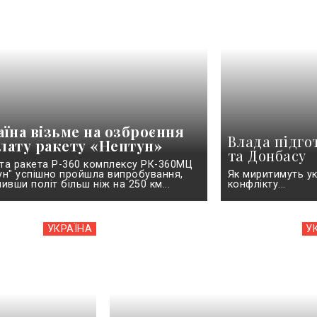
аїна візьме на озброєння
Влада підгот
лату ракету «Нептун»
та Донбасу
та ракета Р-360 комплексу РК-360МЦ
ун" успішно пройшла випробування,
Як миритимуть ук
ивши політ більш ніж на 250 км...
конфлікту...
УКРАЇНА
У