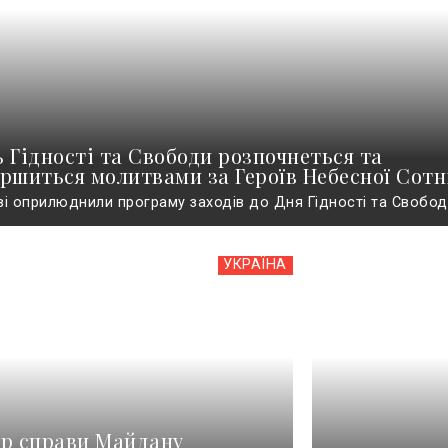
 Гідності та Свободи розпочнеться та
ршиться молитвами за Героїв Небесної Сотн
ві оприлюднили програму заходів до Дня Гідності та Свободи
УКРАЇНА
ер справи Майдану