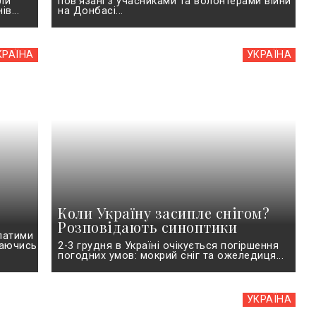
ели
пов’язані з учасниками та волонтерами війни
в...
на Донбасі...
КРАЇНА
УКРАЇНА
Коли Україну засипле снігом?
Розповідають синоптики
илатими
таючись
2-3 грудня в Україні очікується погіршення
погодних умов: мокрий сніг та ожеледиця...
УКРАЇНА