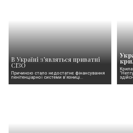
Укр
В Україні з’являться приватні
кри
СІЗО
Крила
Причиною стало недостатнє фінансування
"Непт
пенітенціарної системи в’язниці...
здійсн