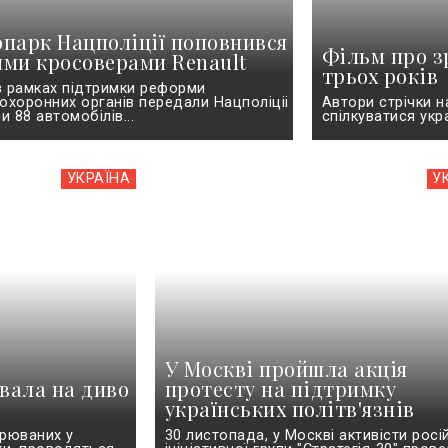
опарк Нацполіції поповнився
Фільм про з
ими кросоверами Renault
трьох років
 рамках підтримки реформи
охоронних органів передали Нацполіціі
Автори стрічки на
и 88 автомобілів...
спілкуватися укр
УКРАЇНА
У
У Москві пройшла акція
ювала на диво
протесту на підтримку
українських політв'язнів
зрюваних у
30 листопада, у Москві активісти росі