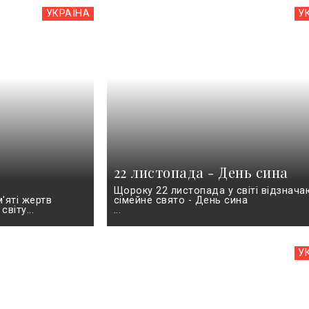
УКРАЇНА
У
22 листопада - День сина
Щороку 22 листопада у світі відзнача
'яті жертв
сімейне свято - День сина
віту...
...
У