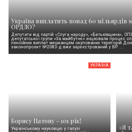
Україна виплатить понад 60 мільярдів
ОРДЛО?
Депутати від партій «Слуга народу», «Батьківщина», ОП
депутатської групи «За майбутнє» ініціювали процес 
пенсійних виплат мешканцям окупованих територій Дон
законопроект №2083-д вже зареєстрований у ВР. ...
УКРАЇНА
Борису Патону - 101 рік!
«Я т
Українському науковцю у галузі