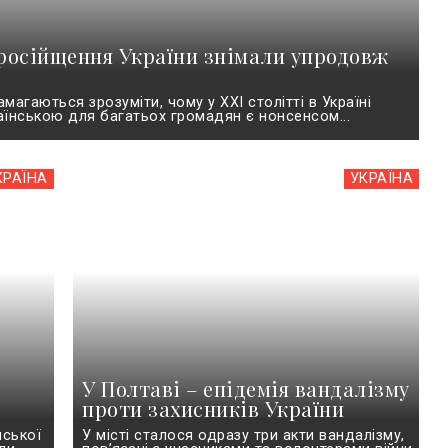
російщення України знімали упродовж
магаються зрозуміти, чому у ХХІ столітті в Україні
аїнською для багатьох громадян є нонсенсом...
КРАЇНА
УКРАЇНА
У Полтаві – епідемія вандалізму
проти захисників України
йської
У місті сталося одразу три акти вандалізму,