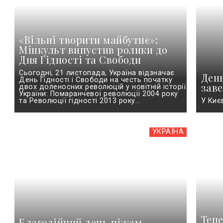
«Вільні творити майбутнє»:
Мінкульт випустив ролики до
Дня Гідності та Свободи
Сьогодні, 21 листопада, Україна відзначає
День
День Гідності і Свободи на честь початку
заве
двох доленосних революцій у новітній історії
України: Помаранчевої революції 2004 року
та Революції гідності 2013 року...
У Киє
УКРАЇНА
Теп
Благодійний день піжам -