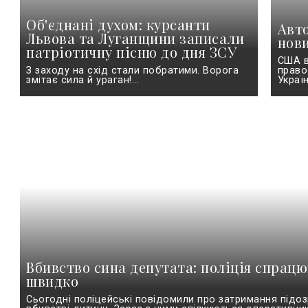
Об'єднані духом: курсанти
Авт
Львова та Луганщини записали
нов
патріотичну пісню до дня ЗСУ
США в
З заходу на схід стали побратими. Ворога
право
змітає сила й ураган!...
Україн
Вбивство сина депутата: поліція спрац
швидко
Сьогодні поліцейські повідомили про затримання підо