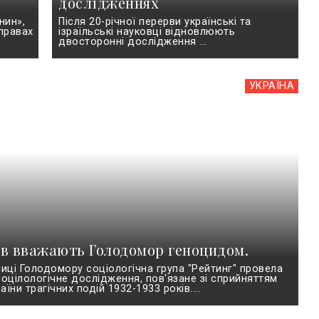
дослідженнях
нин»,
Після 20-річної перерви українські та
правах
ізраїльські науковці відновлюють
двосторонні дослідження ...
УКРАЇНА
ів вважають Голодомор геноцидом.
иці Голодомору соціологічна група "Рейтинг" провела
оцілологічне дослідження, пов'язане зі сприйняттям
ни трагічних подій 1932-1933 років....