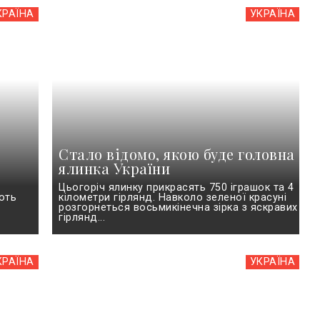
КРАЇНА
УКРАЇНА
Стало відомо, якою буде головна
ялинка України
Цьогоріч ялинку прикрасять 750 іграшок та 4
ють
кілометри гірлянд. Навколо зеленої красуні
розгорнеться восьмикінечна зірка з яскравих
гірлянд...
КРАЇНА
УКРАЇНА