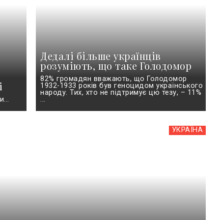
Дедалі більше українців
розуміють, що таке Голодомор
82% громадян вважають, що Голодомор
і
1932-1933 років був геноцидом українського
народу. Тих, хто не підтримує цю тезу, – 11%
...
...
УКРАЇНА