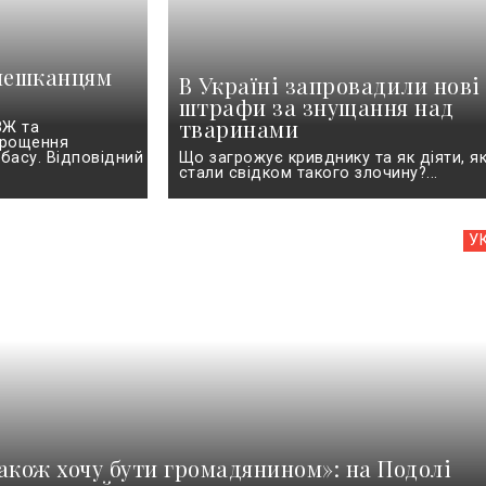
 мешканцям
В Україні запровадили нові
штрафи за знущання над
тваринами
ЗЖ та
спрощення
басу. Відповідний
Що загрожує кривднику та як діяти, я
стали свідком такого злочину?...
У
акож хочу бути громадянином»: на Подолі