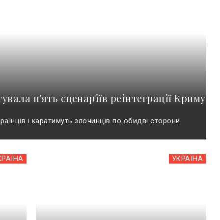
увала п'ять сценаріїв реінтеграції Криму
раїнців і каратимуть злочинців по обидві сторони
КРАЇНА
УКРАЇНА