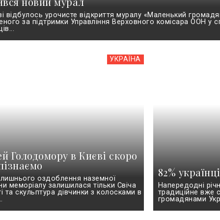
ився новий мурал
ві відбулось урочисте відкриття муралу «Маленький громадя
еного за підтримки Управління Верховного комісара ООН у с
ів...
УКРАЇНА
й Голодомору в Києві скоро
пізнаємо
82% українц
олишнього оздоблення наземної
ни меморіалу залишилася тільки Свіча
Напередодні річн
ті та скульптура дівчинки з колосками в
традиційне вже с
.
громадянами Украї