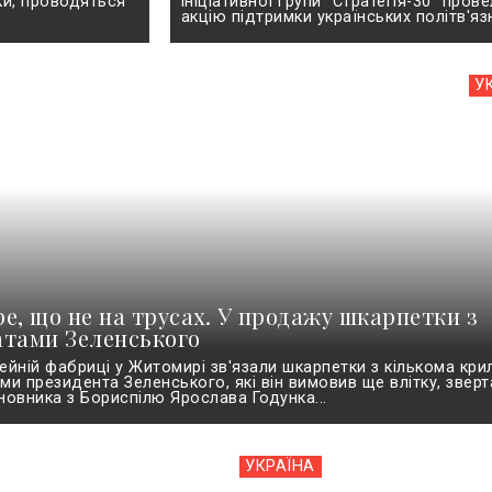
ки, проводяться
ініціативної групи "Стратегія-30" пров
акцію підтримки українських політв'язні
У
е, що не на трусах. У продажу шкарпетки з
атами Зеленського
ейній фабриці у Житомирі зв'язали шкарпетки з кількома кр
ми президента Зеленського, які він вимовив ще влітку, звер
новника з Бориспілю Ярослава Годунка...
УКРАЇНА