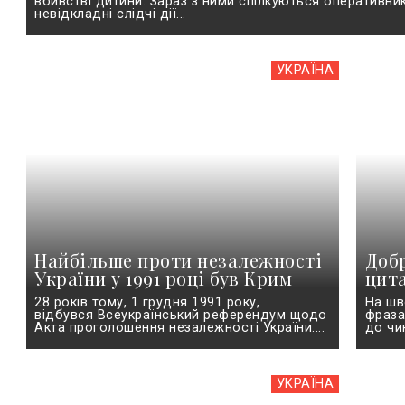
вбивстві дитини. Зараз з ними спілкуються оперативни
невідкладні слідчі дії...
УКРАЇНА
Найбільше проти незалежності
Добр
України у 1991 році був Крим
цит
28 років тому, 1 грудня 1991 року,
На шв
відбувся Всеукраїнський референдум щодо
фраза
Акта проголошення незалежності України....
до чи
УКРАЇНА