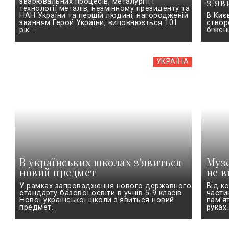
з’яв
зварювальних процесів, металургії і
технології металів, незмінному президенту та
НАН України та першій людині, нагородженій
В Киє
званням Герой України, виповнюється 101
створ
рік...
біженц
УКРАЇНА
В українських школах з'явиться
Музе
новий предмет
не в
У рамках запровадження нового державного
Від к
стандарту базової освіти в учнів 5-9 класів
части
Нової української школи з'явиться новий
пам’я
предмет...
руках..