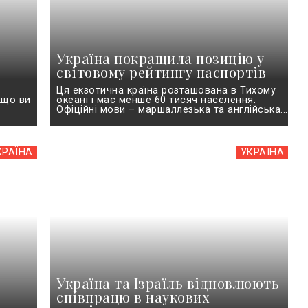
Україна покращила позицію у
світовому рейтингу паспортів
Ця екзотична країна розташована в Тихому
кщо ви
океані і має менше 60 тисяч населення.
Офіційні мови – маршаллезька та англійська...
КРАЇНА
УКРАЇНА
Україна та Ізраїль відновлюють
співпрацю в наукових