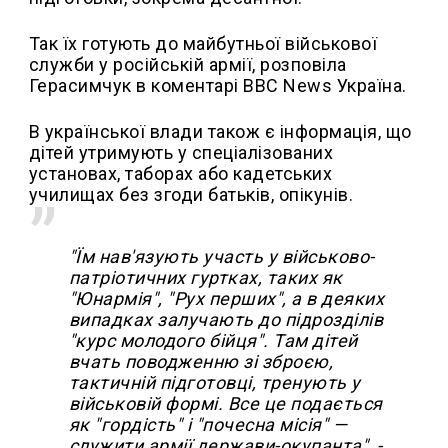
Так їх готують до майбутньої військової
служби у російській армії, розповіла
Герасимчук в коментарі ВВС News Україна.
В української влади також є інформація, що
дітей утримують у спеціалізованих
установах, таборах або кадетських
училищах без згоди батьків, опікунів.
"Їм нав'язують участь у військово-
патріотичних гуртках, таких як
"Юнармія", "Рух перших", а в деяких
випадках залучають до підрозділів
"курс молодого бійця". Там дітей
вчать поводженню зі зброєю,
тактичній підготовці, тренують у
військовій формі. Все це подається
як "гордість" і "почесна місія" —
служити армії держави-окупанта", -