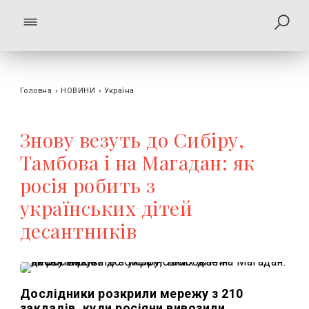
Головна
›
НОВИНИ
›
Україна
Знову везуть до Сибіру,
Тамбова і на Магадан: як
росія робить з
українських дітей
десантників
Дослідники розкрили мережу з 210
закладів, куди росіяни вивозили