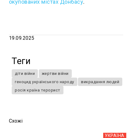
окупованих містах Донбасу
.
19.09.2025
Теги
діти війни
жертви війни
геноцид українського народу
викрадання людей
росія країна терорист
Схожi
УКРАЇНА