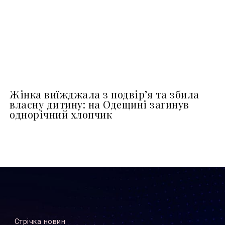
Жінка виїжджала з подвір’я та збила
власну дитину: на Одещині загинув
однорічний хлопчик
Стрiчка новин