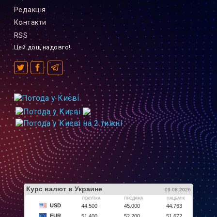
Редакцiя
Контакти
RSS
Цей дощ надовго!