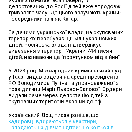
Україна намагається повернути
депортованих до Росії дітей вже впродовж
тривалого часу. До цього залучають країни-
посередники такі як Катар.
За даними української влади, на окупованих
територіях перебуває 1,6 млн українських
дітей. Російська влада підтверджує
вивезення з території України 744 тисячі
дітей, називаючи це "порятунком від війни".
У 2023 році Міжнародний кримінальний суд
у Гаазі видав ордери на арешт президента
РФ Володимира Путіна та уповноваженої з
прав дитини Марії Львової-Бєлової. Ордери
видали саме через депортацію дітей з
окупованих територій України до рф.
Український Дощ писав раніше, що
кадировці вдираються у квартири,
нападають на дівчат і дітей: що коїться в