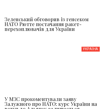
Зеленський обговорив із генсеком
НАТО Рютте постачання ракет-
перехоплювачів для України
УКРАЇНА
У МЗС прокоментували заяву
Залужного про НАТО: курс України на
вступ до Альянсу залишається