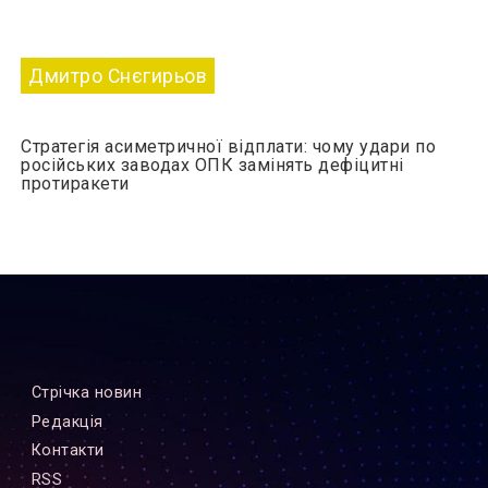
Дмитро Снєгирьов
Стратегія асиметричної відплати: чому удари по
російських заводах ОПК замінять дефіцитні
протиракети
Стрiчка новин
Редакцiя
Контакти
RSS