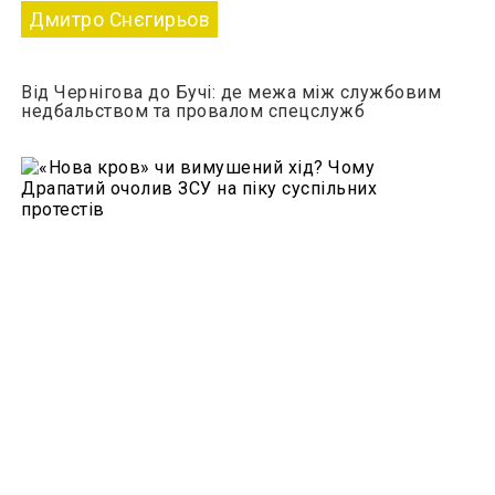
Дмитро Снєгирьов
Від Чернігова до Бучі: де межа між службовим
недбальством та провалом спецслужб