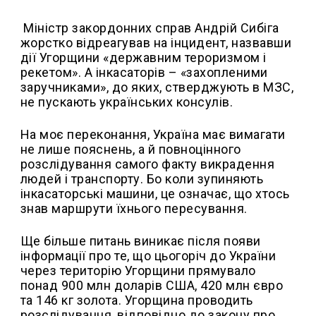
Міністр закордонних справ Андрій Сибіга
жорстко відреагував на інцидент, назвавши
дії Угорщини «державним тероризмом і
рекетом». А інкасаторів – «захопленими
заручниками», до яких, стверджують в МЗС,
не пускають українських консулів.
На моє переконання, Україна має вимагати
не лише пояснень, а й повноцінного
розслідування самого факту викрадення
людей і транспорту. Бо коли зупиняють
інкасаторські машини, це означає, що хтось
знав маршрути їхнього пересування.
Ще більше питань виникає після появи
інформації про те, що цьогоріч до України
через територію Угорщини прямувало
понад 900 млн доларів США, 420 млн євро
та 146 кг золота. Угорщина проводить
розслідування, відповідно до закону про