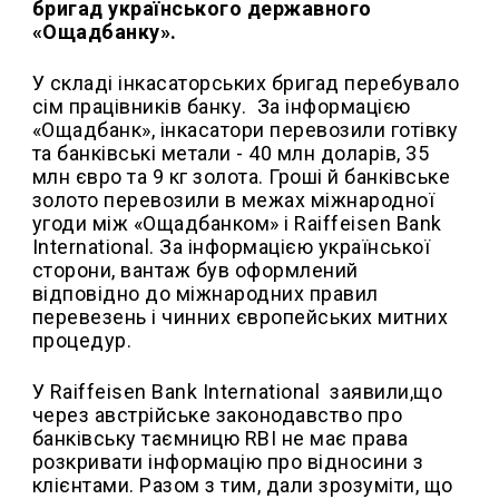
бригад українського державного
«Ощадбанку».
У складі інкасаторських бригад перебувало
сім працівників банку.
За інформацією
«Ощадбанк», інкасатори перевозили готівку
та банківські метали - 40 млн доларів, 35
млн євро та 9 кг золота. Гроші й банківське
золото перевозили в межах міжнародної
угоди між «Ощадбанком» і Raiffeisen Bank
International. За інформацією української
сторони, вантаж був оформлений
відповідно до міжнародних правил
перевезень і чинних європейських митних
процедур.
У Raiffeisen Bank International
заявили,що
через австрійське законодавство про
банківську таємницю RBI не має права
розкривати інформацію про відносини з
клієнтами. Разом з тим, дали зрозуміти, що