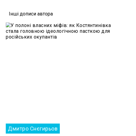
Iншi дописи автора
Дмитро Снєгирьов