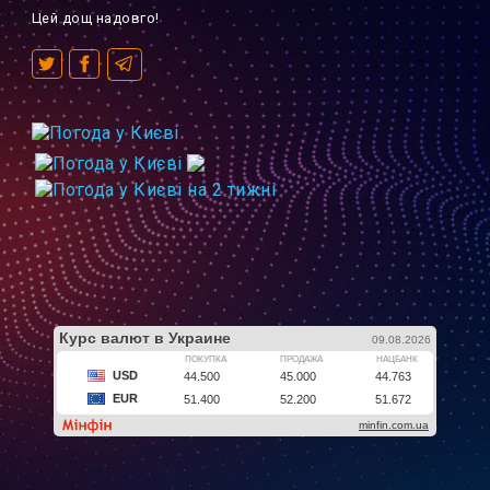
Цей дощ надовго!